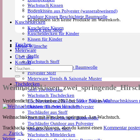
Wachstuch Kissen
Bodenkissen aus Polyester (wasserabweisend)
Outdoor Kissen Beschichtete Baumwolle
Es befinden sich keine Produkte im Warenkorb.
Kuscheldecken
Kuschelige Kissen
Zurück zum Shop
Kuscheldecken für Kinder
Kissen für Kinder
Taschen
Meine Wünsche
Meterware
Stoffe
Über uns
Wachstuch Stoff
Kontakt
Meterware Beschichtete Baumwolle
Suchen
Polyester Stoff
nach:
Meterware Trends & Saisonale Muster
Tischdecken
Weihnachtskissen_zwei_springende_Hirsc
Stoff Tischdecken
Wachstuch Tischdecken
Tischdecken aus Beschichteter Baumwolle
Veröffentlicht
5. November 2017
bei
500 × 500
in
Weihnachtskissen 
Outdoor Tischdecke aus Polyester
Tischläufer aus Stoff
Weihnachtskissen mit Hirschen, springend. Aus Wachstuch.
Tischläufer Beschichtete Baumwolle
Tischläufer Outdoor aus Polyester
Trackbacks sind geschlossen, aber du kannst einen
Kommentar poste
Mitteldecken aus Stoff
←
Zurück
Wachstuch Mitteldecken
Weiter
→