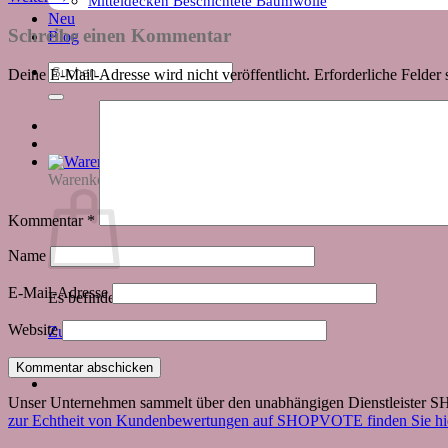
Mitteldecken Beschichtete Baumwolle
Neu
Schreibe einen Kommentar
Blog
Suchen
Deine E-Mail-Adresse wird nicht veröffentlicht.
Erforderliche Felder 
nach:
Warenkorb
Kommentar
*
Name
E-Mail-Adresse
Es befinden sich keine Produkte im Warenkorb.
Website
Zurück zum Shop
Unser Unternehmen sammelt über den unabhängigen Dienstleister
zur Echtheit von Kundenbewertungen auf SHOPVOTE finden Sie hie