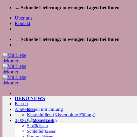
Zum
→ Schnelle Lieferung: in wenigen Tagen bei Ihnen
Inhalt
Über uns
springen
Kontakt
→ Schnelle Lieferung: in wenigen Tagen bei Ihnen
DEKO NEWS
Kissen
Kissen mit Füllung
Anmelden
Kissenhüllen (Kissen ohne Füllung)
Outdoor Kissen
0,00
€
Stoffkissen
Schleifenkissen
Loungekissen