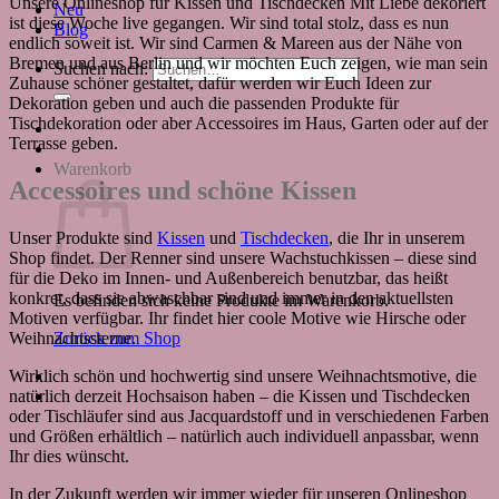
Unsere Onlineshop für Kissen und Tischdecken Mit Liebe dekoriert
Neu
ist diese Woche live gegangen. Wir sind total stolz, dass es nun
Blog
endlich soweit ist. Wir sind Carmen & Mareen aus der Nähe von
Bremen und aus Berlin und wir möchten Euch zeigen, wie man sein
Suchen nach:
Zuhause schöner gestaltet, dafür werden wir Euch Ideen zur
Dekoration geben und auch die passenden Produkte für
Tischdekoration oder aber Accessoires im Haus, Garten oder auf der
Terrasse geben.
Warenkorb
Accessoires und schöne Kissen
Unser Produkte sind
Kissen
und
Tischdecken
, die Ihr in unserem
Shop findet. Der Renner sind unsere Wachstuchkissen – diese sind
für die Deko im Innen- und Außenbereich benutzbar, das heißt
konkret, dass sie abwaschbar sind und immer in den aktuellsten
Es befinden sich keine Produkte im Warenkorb.
Motiven verfügbar. Ihr findet hier coole Motive wie Hirsche oder
Zurück zum Shop
Weihnachtssterne.
Wirklich schön und hochwertig sind unsere Weihnachtsmotive, die
natürlich derzeit Hochsaison haben – die Kissen und Tischdecken
oder Tischläufer sind aus Jacquardstoff und in verschiedenen Farben
und Größen erhältlich – natürlich auch individuell anpassbar, wenn
Ihr dies wünscht.
In der Zukunft werden wir immer wieder für unseren Onlineshop