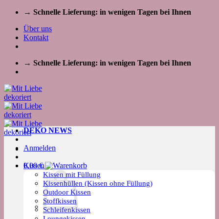
Zum
→ Schnelle Lieferung: in wenigen Tagen bei Ihnen
Inhalt
Über uns
springen
Kontakt
→ Schnelle Lieferung: in wenigen Tagen bei Ihnen
DEKO NEWS
Anmelden
Kissen
0,00
€
Kissen mit Füllung
Kissenhüllen (Kissen ohne Füllung)
Outdoor Kissen
Stoffkissen
Schleifenkissen
Loungekissen