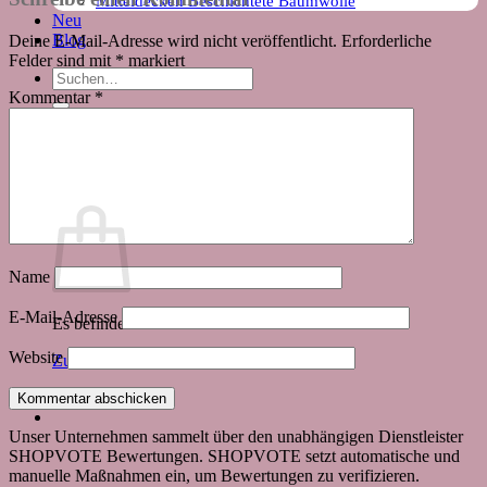
Mitteldecken Beschichtete Baumwolle
Neu
Blog
Deine E-Mail-Adresse wird nicht veröffentlicht.
Erforderliche
Felder sind mit
*
markiert
Suchen
nach:
Kommentar
*
Warenkorb
Name
E-Mail-Adresse
Es befinden sich keine Produkte im Warenkorb.
Website
Zurück zum Shop
Unser Unternehmen sammelt über den unabhängigen Dienstleister
SHOPVOTE Bewertungen. SHOPVOTE setzt automatische und
manuelle Maßnahmen ein, um Bewertungen zu verifizieren.