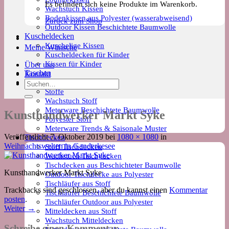
Es befinden sich keine Produkte im Warenkorb.
Wachstuch Kissen
Bodenkissen aus Polyester (wasserabweisend)
Zurück zum Shop
Outdoor Kissen Beschichtete Baumwolle
Kuscheldecken
Kuschelige Kissen
Meine Wünsche
Kuscheldecken für Kinder
Kissen für Kinder
Über uns
Taschen
Kontakt
Meterware
Suchen
Stoffe
nach:
Wachstuch Stoff
Meterware Beschichtete Baumwolle
Kunsthandwerker Markt Syke
Polyester Stoff
Meterware Trends & Saisonale Muster
Veröffentlicht
7. Oktober 2019
bei
1080 × 1080
in
Tischdecken
Weihnachtswelten in Ganderkesee
Stoff Tischdecken
Wachstuch Tischdecken
Tischdecken aus Beschichteter Baumwolle
Kunsthandwerker Markt Syke
Outdoor Tischdecke aus Polyester
Tischläufer aus Stoff
Trackbacks sind geschlossen, aber du kannst einen
Kommentar
Tischläufer Beschichtete Baumwolle
posten
.
Tischläufer Outdoor aus Polyester
Weiter
→
Mitteldecken aus Stoff
Wachstuch Mitteldecken
Schreibe einen Kommentar