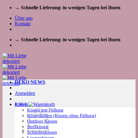
Zum
→ Schnelle Lieferung: in wenigen Tagen bei Ihnen
Inhalt
Über uns
springen
Kontakt
→ Schnelle Lieferung: in wenigen Tagen bei Ihnen
DEKO NEWS
Anmelden
Kissen
0,00
€
Kissen mit Füllung
Kissenhüllen (Kissen ohne Füllung)
Outdoor Kissen
Stoffkissen
Schleifenkissen
Loungekissen