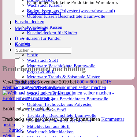
Es befinden sich keine Produkte im Warenkorb.
Wachstuch Kissen
Bodenkissen aus Polyester (wasserabweisend)
Zurück zum Shop
Outdoor Kissen Beschichtete Baumwolle
Kuscheldecken
Kuschelige Kissen
Meine Wünsche
Kuscheldecken für Kinder
Kissen für Kinder
Über uns
Taschen
Kontakt
Meterware
Suchen
Stoffe
nach:
Wachstuch Stoff
Meterware Beschichtete Baumwolle
Brötchenbeutel nachhaltig
Polyester Stoff
Meterware Trends & Saisonale Muster
Veröffentlicht
15. November 2019
bei
800 × 800
in
DIY
Tischdecken
Weihnachtsgeschenke für Freundinnen selber machen
Stoff Tischdecken
Wachstuch Tischdecken
Tischdecken aus Beschichteter Baumwolle
Outdoor Tischdecke aus Polyester
Brötchenbeutel nachhaltig
Tischläufer aus Stoff
Tischläufer Beschichtete Baumwolle
Trackbacks sind geschlossen, aber du kannst einen
Kommentar
Tischläufer Outdoor aus Polyester
posten
.
Mitteldecken aus Stoff
←
Zurück
Wachstuch Mitteldecken
Weiter
→