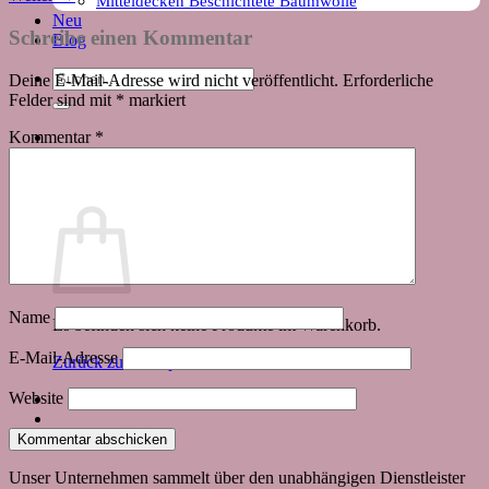
Mitteldecken Beschichtete Baumwolle
Neu
Schreibe einen Kommentar
Blog
Suchen
Deine E-Mail-Adresse wird nicht veröffentlicht.
Erforderliche
nach:
Felder sind mit
*
markiert
Kommentar
*
Warenkorb
Name
Es befinden sich keine Produkte im Warenkorb.
E-Mail-Adresse
Zurück zum Shop
Website
Unser Unternehmen sammelt über den unabhängigen Dienstleister