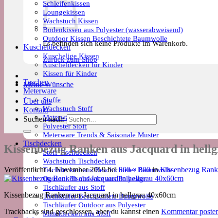
Schleifenkissen
Loungekissen
Wachstuch Kissen
Bodenkissen aus Polyester (wasserabweisend)
Outdoor Kissen Beschichtete Baumwolle
Es befinden sich keine Produkte im Warenkorb.
Kuscheldecken
Kuschelige Kissen
Zurück zum Shop
Kuscheldecken für Kinder
Kissen für Kinder
Taschen
Meine Wünsche
Meterware
Stoffe
Über uns
Wachstuch Stoff
Kontakt
Meterware Beschichtete Baumwolle
Suchen nach:
Polyester Stoff
Meterware Trends & Saisonale Muster
Tischdecken
Kissenbezug Ranken aus Jacquard in hell
Stoff Tischdecken
Wachstuch Tischdecken
Tischdecken aus Beschichteter Baumwolle
Veröffentlicht
4. November 2019
bei
800 × 800
in
Kissenbezug Ranke
Outdoor Tischdecke aus Polyester
Tischläufer aus Stoff
Kissenbezug Ranken aus Jacquard in hellgrau 40x60cm
Tischläufer Beschichtete Baumwolle
Tischläufer Outdoor aus Polyester
Trackbacks sind geschlossen, aber du kannst einen
Kommentar poste
Mitteldecken aus Stoff