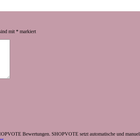
sind mit
*
markiert
 SHOPVOTE Bewertungen. SHOPVOTE setzt automatische und manuelle
r.