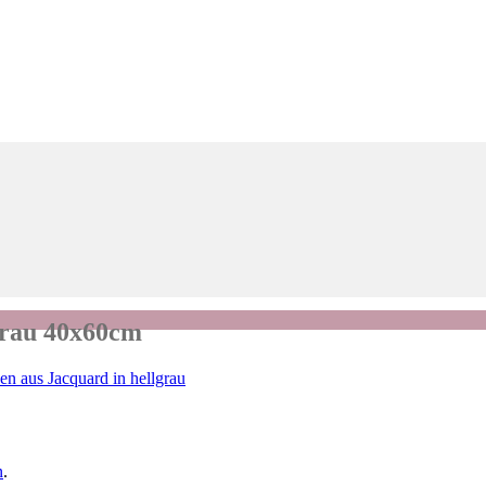
grau 40x60cm
n aus Jacquard in hellgrau
n
.