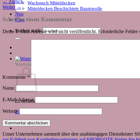
←
Zurück
Wachstuch Mitteldecken
Weiter
→
Mitteldecken Beschichtete Baumwolle
Neu
Schreibe einen Kommentar
Blog
Suchen nach:
Deine E-Mail-Adresse wird nicht veröffentlicht.
Erforderliche Felder 
Warenkorb
Kommentar
*
Name
E-Mail-Adresse
Es befinden sich keine Produkte im Warenkorb.
Website
Zurück zum Shop
Unser Unternehmen sammelt über den unabhängigen Dienstleister
zur Echtheit von Kundenbewertungen auf SHOPVOTE finden Sie hie