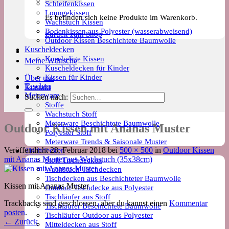
Schleifenkissen
Loungekissen
Es befinden sich keine Produkte im Warenkorb.
Wachstuch Kissen
Bodenkissen aus Polyester (wasserabweisend)
Zurück zum Shop
Outdoor Kissen Beschichtete Baumwolle
Kuscheldecken
Kuschelige Kissen
Meine Wünsche
Kuscheldecken für Kinder
Kissen für Kinder
Über uns
Taschen
Kontakt
Meterware
Suchen nach:
Stoffe
Wachstuch Stoff
Meterware Beschichtete Baumwolle
Outdoor Kissen mit Ananas Muster
Polyester Stoff
Meterware Trends & Saisonale Muster
Veröffentlicht
28. Februar 2018
bei
500 × 500
in
Outdoor Kissen
Tischdecken
mit Ananas Muster aus Wachstuch (35x38cm)
Stoff Tischdecken
Wachstuch Tischdecken
Tischdecken aus Beschichteter Baumwolle
Kissen mit Ananas Muster
Outdoor Tischdecke aus Polyester
Tischläufer aus Stoff
Trackbacks sind geschlossen, aber du kannst einen
Kommentar
Tischläufer Beschichtete Baumwolle
posten
.
Tischläufer Outdoor aus Polyester
←
Zurück
Mitteldecken aus Stoff