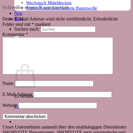
Wachstuch Mitteldecken
Schreibe einen Kommentar
Mitteldecken Beschichtete Baumwolle
Neu
Blog
Deine E-Mail-Adresse wird nicht veröffentlicht.
Erforderliche
Felder sind mit
*
markiert
Suchen nach:
Kommentar
*
Warenkorb
Name
E-Mail-Adresse
Es befinden sich keine Produkte im Warenkorb.
Website
Zurück zum Shop
Unser Unternehmen sammelt über den unabhängigen Dienstleister
SHOPVOTE Bewertungen. SHOPVOTE setzt automatische und