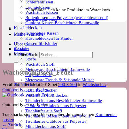
Schleifenkissen
Loungekissen
Es befinden sich keine Produkte im Warenkorb.
Wachstuch Kissen
Bodenkissen aus Polyester (wasserabweisend)
Zurück zum Shop
Outdoor Kissen Beschichtete Baumwolle
Kuscheldecken
Kuschelige Kissen
Meine Wünsche
Kuscheldecken für Kinder
Kissen für Kinder
Über uns
Taschen
Kontakt
Meterware
Suchen nach:
Stoffe
Wachstuch Stoff
Meterware Beschichtete Baumwolle
Wachstuchkissen_Feder
Polyester Stoff
Meterware Trends & Saisonale Muster
Veröffentlicht
6. Mai 2018
bei
500 × 500
in
Wachstuch- /
Tischdecken
Outdoorkissen mit Federn
Stoff Tischdecken
Wachstuch Tischdecken
Tischdecken aus Beschichteter Baumwolle
Outdoorkissen mit Federn
Outdoor Tischdecke aus Polyester
Tischläufer aus Stoff
Trackbacks sind geschlossen, aber du kannst einen
Kommentar
Tischläufer Beschichtete Baumwolle
posten
.
Tischläufer Outdoor aus Polyester
←
Zurück
Mitteldecken aus Stoff