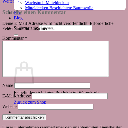
Weiter
→
Wachstuch Mitteldecken
Mitteldecken Beschichtete Baumwolle
Schreibe einen Kommentar
Neu
Blog
Deine E-Mail-Adresse wird nicht veröffentlicht.
Erforderliche
Suchen nach:
Felder sind mit
*
markiert
Kommentar
*
Warenkorb
Name
Es befinden sich keine Produkte im Warenkorb.
E-Mail-Adresse
Zurück zum Shop
Website
Unser Unternehmen sammelt über den unabhängigen Dienstleister