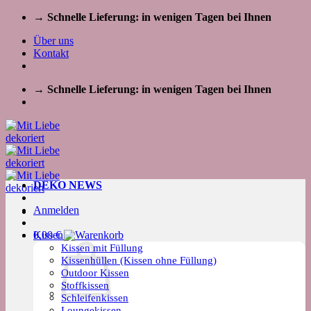
Zum
→ Schnelle Lieferung: in wenigen Tagen bei Ihnen
Inhalt
Über uns
springen
Kontakt
→ Schnelle Lieferung: in wenigen Tagen bei Ihnen
DEKO NEWS
Anmelden
Kissen
0,00
€
Kissen mit Füllung
Kissenhüllen (Kissen ohne Füllung)
Outdoor Kissen
Stoffkissen
Schleifenkissen
Loungekissen