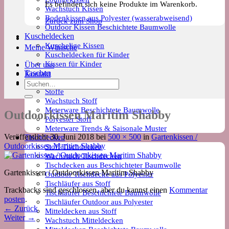
Es befinden sich keine Produkte im Warenkorb.
Wachstuch Kissen
Bodenkissen aus Polyester (wasserabweisend)
Zurück zum Shop
Outdoor Kissen Beschichtete Baumwolle
Kuscheldecken
Kuschelige Kissen
Meine Wünsche
Kuscheldecken für Kinder
Kissen für Kinder
Über uns
Taschen
Kontakt
Meterware
Suchen
Stoffe
nach:
Wachstuch Stoff
Meterware Beschichtete Baumwolle
Outdoorkissen Maritim Shabby
Polyester Stoff
Meterware Trends & Saisonale Muster
Veröffentlicht
30. Juni 2018
bei
500 × 500
in
Gartenkissen /
Tischdecken
Outdoorkissen Maritim Shabby
Stoff Tischdecken
Wachstuch Tischdecken
Tischdecken aus Beschichteter Baumwolle
Gartenkissen / Outdoorkissen Maritim Shabby
Outdoor Tischdecke aus Polyester
Tischläufer aus Stoff
Trackbacks sind geschlossen, aber du kannst einen
Kommentar
Tischläufer Beschichtete Baumwolle
posten
.
Tischläufer Outdoor aus Polyester
←
Zurück
Mitteldecken aus Stoff
Weiter
→
Wachstuch Mitteldecken