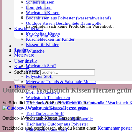
Schleifenkissen
Loungekissen
Wachstuch Kissen
Bodenkissen aus Polyester (wasserabweisend)
Outdoor Kissen Beschichtete Baumwolle
Es befinden sich keine Produkte im Warenkorb.
Kuscheldecken
Kuschelige Kissen
Zurück zum Shop
Kuscheldecken für Kinder
Kissen für Kinder
Taschen
Meine Wünsche
Meterware
Stoffe
Über uns
Wachstuch Stoff
Kontakt
Meterware Beschichtete Baumwolle
Suchen nach:
Polyester Stoff
Meterware Trends & Saisonale Muster
Tischdecken
Outdoor- / Wachstuch Kissen Herzen grün
Stoff Tischdecken
Wachstuch Tischdecken
Tischdecken aus Beschichteter Baumwolle
Veröffentlicht
30. Juni 2018
bei
500 × 500
in
Outdoor- / Wachstuch K
Outdoor Tischdecke aus Polyester
Tischläufer aus Stoff
Outdoor- / Wachstuch Kissen Herzen grün
Tischläufer Beschichtete Baumwolle
Tischläufer Outdoor aus Polyester
Trackbacks sind geschlossen, aber du kannst einen
Kommentar poste
Mitteldecken aus Stoff