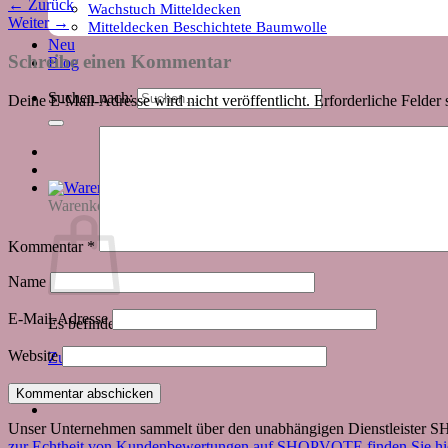
←
Zurück
Wachstuch Mitteldecken
Weiter
→
Mitteldecken Beschichtete Baumwolle
Neu
Schreibe einen Kommentar
Blog
Suchen nach:
Deine E-Mail-Adresse wird nicht veröffentlicht.
Erforderliche Felder 
Warenkorb
Kommentar
*
Name
E-Mail-Adresse
Es befinden sich keine Produkte im Warenkorb.
Website
Zurück zum Shop
Unser Unternehmen sammelt über den unabhängigen Dienstleister
zur Echtheit von Kundenbewertungen auf SHOPVOTE finden Sie hie