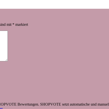
sind mit
*
markiert
 SHOPVOTE Bewertungen. SHOPVOTE setzt automatische und manuelle
r.