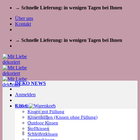
Zum
→ Schnelle Lieferung: in wenigen Tagen bei Ihnen
Inhalt
Über uns
springen
Kontakt
→ Schnelle Lieferung: in wenigen Tagen bei Ihnen
DEKO NEWS
Anmelden
Kissen
0,00
€
Kissen mit Füllung
Kissenhüllen (Kissen ohne Füllung)
Outdoor Kissen
Stoffkissen
Schleifenkissen
Loungekissen