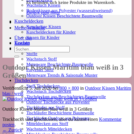
Es befinden sich keine Produkte im Warenkorb.
Wachstuch Kissen
Bodenkissen aus Polyester (wasserabweisend)
Zurück zum Shop
Outdoor Kissen Beschichtete Baumwolle
Kuscheldecken
Kuschelige Kissen
Meine Wünsche
Kuscheldecken für Kinder
Kissen für Kinder
Über uns
Taschen
Kontakt
Meterware
Suchen
Stoffe
nach:
Wachstuch Stoff
Meterware Beschichtete Baumwolle
Outdoor Kissen Maritim blau weiß in 3
Polyester Stoff
Größen
Meterware Trends & Saisonale Muster
Tischdecken
Stoff Tischdecken
Veröffentlicht
5. Juli 2020
bei
800 × 800
in
Outdoor Kissen Maritim
Wachstuch Tischdecken
blau / weiß
Tischdecken aus Beschichteter Baumwolle
Outdoor Tischdecke aus Polyester
Tischläufer aus Stoff
Outdoor Kissen Maritim blau weiß in 3 Größen
Tischläufer Beschichtete Baumwolle
Tischläufer Outdoor aus Polyester
Trackbacks sind geschlossen, aber du kannst einen
Kommentar
Mitteldecken aus Stoff
posten
.
Wachstuch Mitteldecken
←
Zurück