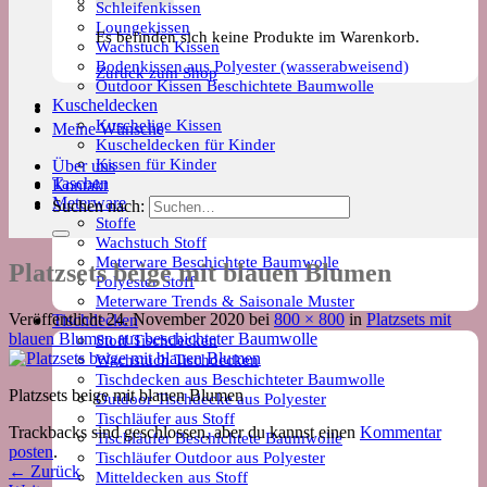
Schleifenkissen
Loungekissen
Es befinden sich keine Produkte im Warenkorb.
Wachstuch Kissen
Bodenkissen aus Polyester (wasserabweisend)
Zurück zum Shop
Outdoor Kissen Beschichtete Baumwolle
Kuscheldecken
Kuschelige Kissen
Meine Wünsche
Kuscheldecken für Kinder
Kissen für Kinder
Über uns
Taschen
Kontakt
Meterware
Suchen nach:
Stoffe
Wachstuch Stoff
Meterware Beschichtete Baumwolle
Platzsets beige mit blauen Blumen
Polyester Stoff
Meterware Trends & Saisonale Muster
Veröffentlicht
24. November 2020
bei
800 × 800
in
Platzsets mit
Tischdecken
blauen Blumen aus beschichteter Baumwolle
Stoff Tischdecken
Wachstuch Tischdecken
Tischdecken aus Beschichteter Baumwolle
Platzsets beige mit blauen Blumen
Outdoor Tischdecke aus Polyester
Tischläufer aus Stoff
Trackbacks sind geschlossen, aber du kannst einen
Kommentar
Tischläufer Beschichtete Baumwolle
posten
.
Tischläufer Outdoor aus Polyester
←
Zurück
Mitteldecken aus Stoff