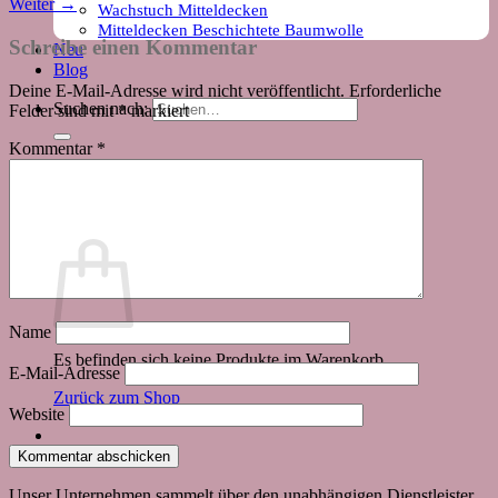
Weiter
→
Wachstuch Mitteldecken
Mitteldecken Beschichtete Baumwolle
Schreibe einen Kommentar
Neu
Blog
Deine E-Mail-Adresse wird nicht veröffentlicht.
Erforderliche
Suchen nach:
Felder sind mit
*
markiert
Kommentar
*
Warenkorb
Name
Es befinden sich keine Produkte im Warenkorb.
E-Mail-Adresse
Zurück zum Shop
Website
Unser Unternehmen sammelt über den unabhängigen Dienstleister