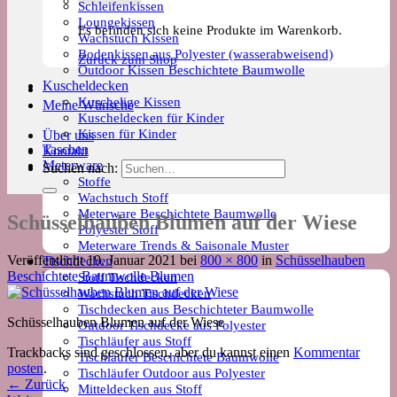
Schleifenkissen
Loungekissen
Es befinden sich keine Produkte im Warenkorb.
Wachstuch Kissen
Bodenkissen aus Polyester (wasserabweisend)
Zurück zum Shop
Outdoor Kissen Beschichtete Baumwolle
Kuscheldecken
Kuschelige Kissen
Meine Wünsche
Kuscheldecken für Kinder
Kissen für Kinder
Über uns
Taschen
Kontakt
Meterware
Suchen nach:
Stoffe
Wachstuch Stoff
Meterware Beschichtete Baumwolle
Schüsselhauben Blumen auf der Wiese
Polyester Stoff
Meterware Trends & Saisonale Muster
Veröffentlicht
19. Januar 2021
bei
800 × 800
in
Schüsselhauben
Tischdecken
Beschichtete Baumwolle Blumen
Stoff Tischdecken
Wachstuch Tischdecken
Tischdecken aus Beschichteter Baumwolle
Schüsselhauben Blumen auf der Wiese
Outdoor Tischdecke aus Polyester
Tischläufer aus Stoff
Trackbacks sind geschlossen, aber du kannst einen
Kommentar
Tischläufer Beschichtete Baumwolle
posten
.
Tischläufer Outdoor aus Polyester
←
Zurück
Mitteldecken aus Stoff