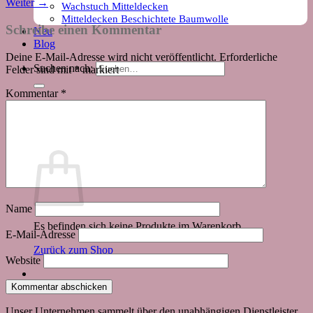
Weiter
→
Wachstuch Mitteldecken
Mitteldecken Beschichtete Baumwolle
Schreibe einen Kommentar
Neu
Blog
Deine E-Mail-Adresse wird nicht veröffentlicht.
Erforderliche
Suchen nach:
Felder sind mit
*
markiert
Kommentar
*
Warenkorb
Name
Es befinden sich keine Produkte im Warenkorb.
E-Mail-Adresse
Zurück zum Shop
Website
Unser Unternehmen sammelt über den unabhängigen Dienstleister