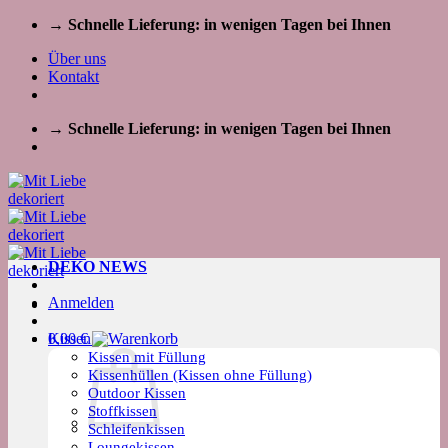
Zum
→ Schnelle Lieferung: in wenigen Tagen bei Ihnen
Inhalt
Über uns
springen
Kontakt
→ Schnelle Lieferung: in wenigen Tagen bei Ihnen
DEKO NEWS
Anmelden
Kissen
0,00
€
Kissen mit Füllung
Kissenhüllen (Kissen ohne Füllung)
Outdoor Kissen
Stoffkissen
Schleifenkissen
Loungekissen