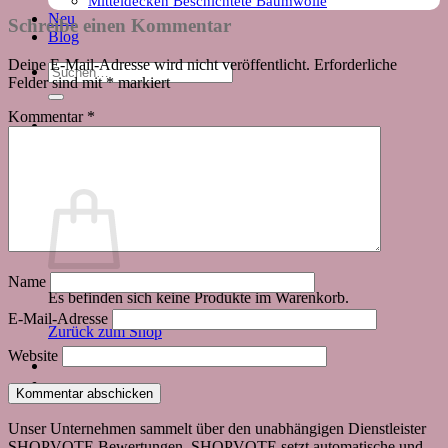
Mitteldecken Beschichtete Baumwolle
Neu
Schreibe einen Kommentar
Blog
Deine E-Mail-Adresse wird nicht veröffentlicht.
Erforderliche
Suchen
Felder sind mit
*
markiert
nach:
Kommentar
*
Warenkorb
Name
Es befinden sich keine Produkte im Warenkorb.
E-Mail-Adresse
Zurück zum Shop
Website
Unser Unternehmen sammelt über den unabhängigen Dienstleister
SHOPVOTE Bewertungen. SHOPVOTE setzt automatische und