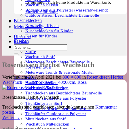
Es befinden sich keine Produkte im Warenkorb.
Wachstuch Kissen
Bodenkissen aus Polyester (wasserabweisend)
Zurück zum Shop
Outdoor Kissen Beschichtete Baumwolle
Kuscheldecken
Kuschelige Kissen
Meine Wünsche
Kuscheldecken für Kinder
Kissen für Kinder
Über uns
Taschen
Kontakt
Meterware
Suchen
Stoffe
nach:
Wachstuch Stoff
Meterware Beschichtete Baumwolle
Rosenkissen Herbst Wachstuch
Polyester Stoff
Meterware Trends & Saisonale Muster
Veröffentlicht
20. April 2021
bei
800 × 800
in
Rosenkissen Herbst
Tischdecken
Wachstuch- / Outdoorkissen – 40x60cm, Rosa
Stoff Tischdecken
Wachstuch Tischdecken
Tischdecken aus Beschichteter Baumwolle
Rosenkissen Herbst Wachstuch
Outdoor Tischdecke aus Polyester
Tischläufer aus Stoff
Trackbacks sind geschlossen, aber du kannst einen
Kommentar
Tischläufer Beschichtete Baumwolle
posten
.
Tischläufer Outdoor aus Polyester
Weiter
→
Mitteldecken aus Stoff
Wachstuch Mitteldecken
Schreibe einen Kommentar