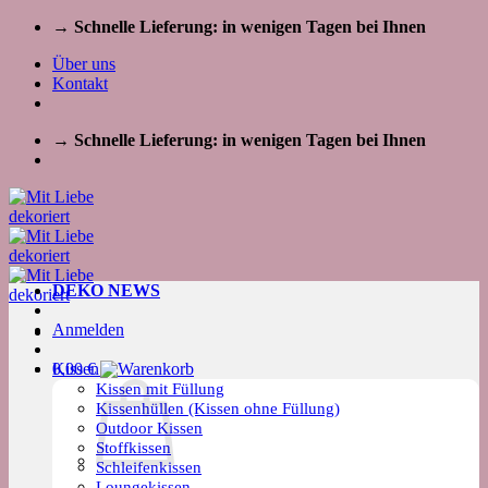
Zum
→ Schnelle Lieferung: in wenigen Tagen bei Ihnen
Inhalt
Über uns
springen
Kontakt
→ Schnelle Lieferung: in wenigen Tagen bei Ihnen
DEKO NEWS
Anmelden
Kissen
0,00
€
Kissen mit Füllung
Kissenhüllen (Kissen ohne Füllung)
Outdoor Kissen
Stoffkissen
Schleifenkissen
Loungekissen