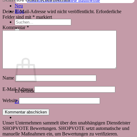
Mitteldecken Beschichtete Baumwolle
Neu
Blog
Deine E-Mail-Adresse wird nicht veröffentlicht.
Erforderliche
Felder sind mit
*
markiert
Suchen
nach:
Kommentar
*
Warenkorb
Name
E-Mail-Adresse
Es befinden sich keine Produkte im Warenkorb.
Website
Zurück zum Shop
Unser Unternehmen sammelt über den unabhängigen Dienstleister
SHOPVOTE Bewertungen. SHOPVOTE setzt automatische und
manuelle Maßnahmen ein, um Bewertungen zu verifizieren.