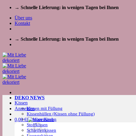
Zum
→ Schnelle Lieferung: in wenigen Tagen bei Ihnen
Inhalt
Über uns
springen
Kontakt
→ Schnelle Lieferung: in wenigen Tagen bei Ihnen
DEKO NEWS
Kissen
Kissen mit Füllung
Anmelden
Kissenhüllen (Kissen ohne Füllung)
Outdoor Kissen
0,00
€
Stoffkissen
Schleifenkissen
Loungekissen