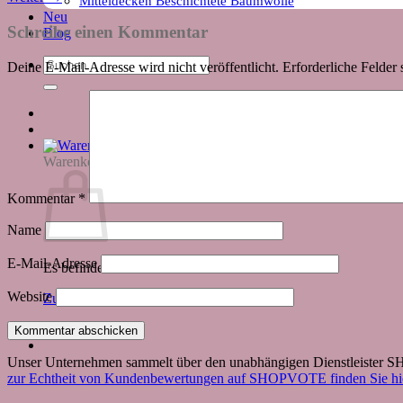
Mitteldecken Beschichtete Baumwolle
Neu
Schreibe einen Kommentar
Blog
Suchen
Deine E-Mail-Adresse wird nicht veröffentlicht.
Erforderliche Felder 
nach:
Warenkorb
Kommentar
*
Name
E-Mail-Adresse
Es befinden sich keine Produkte im Warenkorb.
Website
Zurück zum Shop
Unser Unternehmen sammelt über den unabhängigen Dienstleister
zur Echtheit von Kundenbewertungen auf SHOPVOTE finden Sie hie