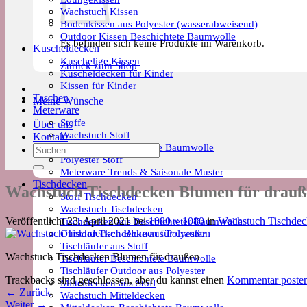
Wachstuch Kissen
Bodenkissen aus Polyester (wasserabweisend)
Outdoor Kissen Beschichtete Baumwolle
Es befinden sich keine Produkte im Warenkorb.
Kuscheldecken
Kuschelige Kissen
Zurück zum Shop
Kuscheldecken für Kinder
Kissen für Kinder
Taschen
Meine Wünsche
Meterware
Stoffe
Über uns
Wachstuch Stoff
Kontakt
Meterware Beschichtete Baumwolle
Suchen
Polyester Stoff
nach:
Meterware Trends & Saisonale Muster
Tischdecken
Wachstuch Tischdecken Blumen für drauß
Stoff Tischdecken
Wachstuch Tischdecken
Tischdecken aus Beschichteter Baumwolle
Veröffentlicht
23. April 2021
bei
1080 × 1080
in
Wachstuch Tischdec
Outdoor Tischdecke aus Polyester
Tischläufer aus Stoff
Wachstuch Tischdecken Blumen für draußen
Tischläufer Beschichtete Baumwolle
Tischläufer Outdoor aus Polyester
Trackbacks sind geschlossen, aber du kannst einen
Kommentar poste
Mitteldecken aus Stoff
←
Zurück
Wachstuch Mitteldecken
Weiter
→