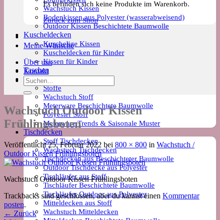
Es befinden sich keine Produkte im Warenkorb.
Wachstuch Kissen
Bodenkissen aus Polyester (wasserabweisend)
Zurück zum Shop
Outdoor Kissen Beschichtete Baumwolle
Kuscheldecken
Kuschelige Kissen
Meine Wünsche
Kuscheldecken für Kinder
Kissen für Kinder
Über uns
Taschen
Kontakt
Meterware
Suchen
Stoffe
nach:
Wachstuch Stoff
Meterware Beschichtete Baumwolle
Wachstuch Outdoor Kissen
Polyester Stoff
Frühlingsboten
Meterware Trends & Saisonale Muster
Tischdecken
Stoff Tischdecken
Veröffentlicht
25. Februar 2022
bei
800 × 800
in
Wachstuch /
Wachstuch Tischdecken
Outdoor Kissen Frühlingsboten
Tischdecken aus Beschichteter Baumwolle
Outdoor Tischdecke aus Polyester
Tischläufer aus Stoff
Wachstuch Outdoor Kissen Frühlingsboten
Tischläufer Beschichtete Baumwolle
Tischläufer Outdoor aus Polyester
Trackbacks sind geschlossen, aber du kannst einen
Kommentar
Mitteldecken aus Stoff
posten
.
Wachstuch Mitteldecken
←
Zurück