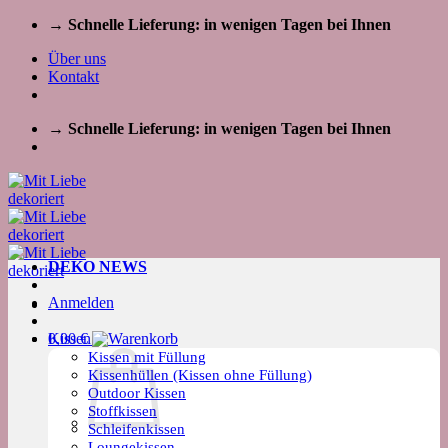
Zum
→ Schnelle Lieferung: in wenigen Tagen bei Ihnen
Inhalt
Über uns
springen
Kontakt
→ Schnelle Lieferung: in wenigen Tagen bei Ihnen
DEKO NEWS
Anmelden
Kissen
0,00
€
Kissen mit Füllung
Kissenhüllen (Kissen ohne Füllung)
Outdoor Kissen
Stoffkissen
Schleifenkissen
Loungekissen