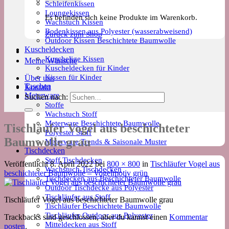
Schleifenkissen
Loungekissen
Es befinden sich keine Produkte im Warenkorb.
Wachstuch Kissen
Bodenkissen aus Polyester (wasserabweisend)
Zurück zum Shop
Outdoor Kissen Beschichtete Baumwolle
Kuscheldecken
Kuschelige Kissen
Meine Wünsche
Kuscheldecken für Kinder
Kissen für Kinder
Über uns
Taschen
Kontakt
Meterware
Suchen nach:
Stoffe
Wachstuch Stoff
Meterware Beschichtete Baumwolle
Tischläufer Vogel aus beschichteter
Polyester Stoff
Baumwolle grau
Meterware Trends & Saisonale Muster
Tischdecken
Stoff Tischdecken
Veröffentlicht
8. April 2022
bei
800 × 800
in
Tischläufer Vogel aus
Wachstuch Tischdecken
beschichteter Baumwolle – Vogelmotiv grün
Tischdecken aus Beschichteter Baumwolle
Outdoor Tischdecke aus Polyester
Tischläufer aus Stoff
Tischläufer Vogel aus beschichteter Baumwolle grau
Tischläufer Beschichtete Baumwolle
Tischläufer Outdoor aus Polyester
Trackbacks sind geschlossen, aber du kannst einen
Kommentar
Mitteldecken aus Stoff
posten
.