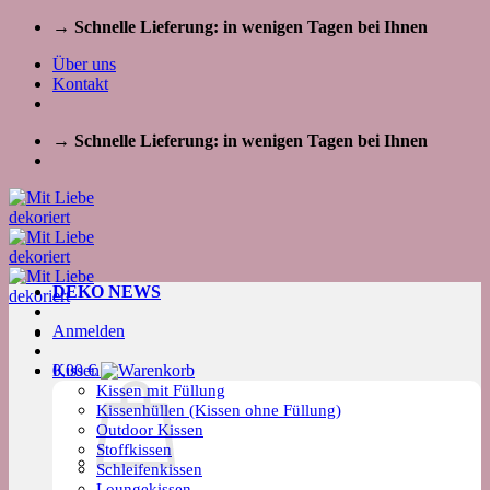
Zum
→ Schnelle Lieferung: in wenigen Tagen bei Ihnen
Inhalt
Über uns
springen
Kontakt
→ Schnelle Lieferung: in wenigen Tagen bei Ihnen
DEKO NEWS
Anmelden
Kissen
0,00
€
Kissen mit Füllung
Kissenhüllen (Kissen ohne Füllung)
Outdoor Kissen
Stoffkissen
Schleifenkissen
Loungekissen