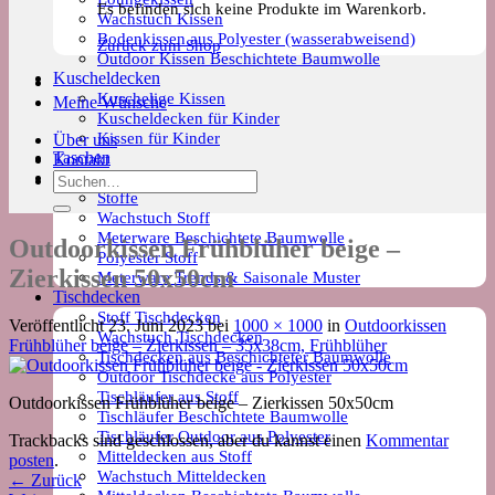
Es befinden sich keine Produkte im Warenkorb.
Wachstuch Kissen
Bodenkissen aus Polyester (wasserabweisend)
Zurück zum Shop
Outdoor Kissen Beschichtete Baumwolle
Kuscheldecken
Kuschelige Kissen
Meine Wünsche
Kuscheldecken für Kinder
Kissen für Kinder
Über uns
Taschen
Kontakt
Meterware
Suchen
Stoffe
nach:
Wachstuch Stoff
Meterware Beschichtete Baumwolle
Outdoorkissen Frühblüher beige –
Polyester Stoff
Zierkissen 50x50cm
Meterware Trends & Saisonale Muster
Tischdecken
Stoff Tischdecken
Veröffentlicht
23. Juni 2023
bei
1000 × 1000
in
Outdoorkissen
Wachstuch Tischdecken
Frühblüher beige – Zierkissen – 35x38cm, Frühblüher
Tischdecken aus Beschichteter Baumwolle
Outdoor Tischdecke aus Polyester
Tischläufer aus Stoff
Outdoorkissen Frühblüher beige – Zierkissen 50x50cm
Tischläufer Beschichtete Baumwolle
Tischläufer Outdoor aus Polyester
Trackbacks sind geschlossen, aber du kannst einen
Kommentar
Mitteldecken aus Stoff
posten
.
Wachstuch Mitteldecken
←
Zurück