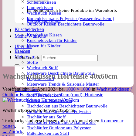
Schleifenkissen
Loungekissen
Es befinden sich keine Produkte im Warenkorb.
Wachstuch Kissen
Bodenkissen aus Polyester (wasserabweisend)
Zurück zum Shop
Outdoor Kissen Beschichtete Baumwolle
Kuscheldecken
Kuschelige Kissen
Meine Wünsche
Kuscheldecken für Kinder
Kissen für Kinder
Über uns
Taschen
Kontakt
Meterware
Suchen nach:
Stoffe
Wachstuch Stoff
Meterware Beschichtete Baumwolle
Wachstuchkissen Hortensie 40x60cm
Polyester Stoff
Meterware Trends & Saisonale Muster
Veröffentlicht
12. April 2024
bei
1000 × 1000
in
Wachstuchkissen /
Tischdecken
Outdoor Kissen Hortensie – 50cm (rund), Hortensie
Stoff Tischdecken
Wachstuch Tischdecken
Tischdecken aus Beschichteter Baumwolle
Wachstuchkissen Hortensie 40x60cm
Outdoor Tischdecke aus Polyester
Tischläufer aus Stoff
Trackbacks sind geschlossen, aber du kannst einen
Kommentar
Tischläufer Beschichtete Baumwolle
posten
.
Tischläufer Outdoor aus Polyester
←
Zurück
Mitteldecken aus Stoff