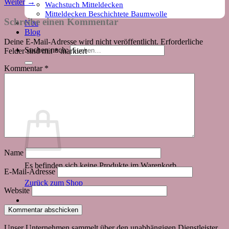
Weiter
→
Wachstuch Mitteldecken
Mitteldecken Beschichtete Baumwolle
Schreibe einen Kommentar
Neu
Blog
Deine E-Mail-Adresse wird nicht veröffentlicht.
Erforderliche
Suchen nach:
Felder sind mit
*
markiert
Kommentar
*
Warenkorb
Name
Es befinden sich keine Produkte im Warenkorb.
E-Mail-Adresse
Zurück zum Shop
Website
Unser Unternehmen sammelt über den unabhängigen Dienstleister