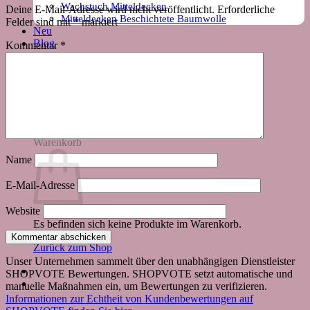
Wachstuch Mitteldecken
Deine E-Mail-Adresse wird nicht veröffentlicht.
Erforderliche
Mitteldecken Beschichtete Baumwolle
Felder sind mit
*
markiert
Neu
Blog
Kommentar
*
Suchen nach:
Warenkorb
Name
E-Mail-Adresse
Website
Es befinden sich keine Produkte im Warenkorb.
Zurück zum Shop
Unser Unternehmen sammelt über den unabhängigen Dienstleister
SHOPVOTE Bewertungen. SHOPVOTE setzt automatische und
manuelle Maßnahmen ein, um Bewertungen zu verifizieren.
Informationen zur Echtheit von Kundenbewertungen auf