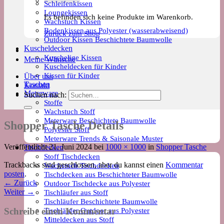
Schleifenkissen
Loungekissen
Es befinden sich keine Produkte im Warenkorb.
Wachstuch Kissen
Bodenkissen aus Polyester (wasserabweisend)
Zurück zum Shop
Outdoor Kissen Beschichtete Baumwolle
Kuscheldecken
Kuschelige Kissen
Meine Wünsche
Kuscheldecken für Kinder
Kissen für Kinder
Über uns
Taschen
Kontakt
Meterware
Suchen nach:
Stoffe
Wachstuch Stoff
Meterware Beschichtete Baumwolle
Shopper Tasche Details
Polyester Stoff
Meterware Trends & Saisonale Muster
Veröffentlicht
21. Juni 2024
bei
1000 × 1000
in
Shopper Tasche
Tischdecken
Stoff Tischdecken
Trackbacks sind geschlossen, aber du kannst einen
Kommentar
Wachstuch Tischdecken
posten
.
Tischdecken aus Beschichteter Baumwolle
←
Zurück
Outdoor Tischdecke aus Polyester
Weiter
→
Tischläufer aus Stoff
Tischläufer Beschichtete Baumwolle
Tischläufer Outdoor aus Polyester
Schreibe einen Kommentar
Mitteldecken aus Stoff