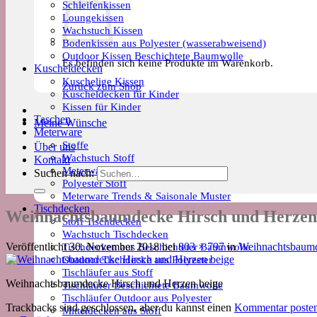
Schleifenkissen
Loungekissen
Wachstuch Kissen
Bodenkissen aus Polyester (wasserabweisend)
Outdoor Kissen Beschichtete Baumwolle
Es befinden sich keine Produkte im Warenkorb.
Kuscheldecken
Kuschelige Kissen
Zurück zum Shop
Kuscheldecken für Kinder
Kissen für Kinder
Taschen
Meine Wünsche
Meterware
Stoffe
Über uns
Wachstuch Stoff
Kontakt
Meterware Beschichtete Baumwolle
Suchen nach:
Polyester Stoff
Meterware Trends & Saisonale Muster
Tischdecken
Weihnachtsbaumdecke Hirsch und Herzen
Stoff Tischdecken
Wachstuch Tischdecken
Tischdecken aus Beschichteter Baumwolle
Veröffentlicht
30. November 2018
bei
803 × 797
in
Weihnachtsbaumd
Outdoor Tischdecke aus Polyester
Tischläufer aus Stoff
Weihnachtsbaumdecke Hirsch und Herzen beige
Tischläufer Beschichtete Baumwolle
Tischläufer Outdoor aus Polyester
Trackbacks sind geschlossen, aber du kannst einen
Kommentar poste
Mitteldecken aus Stoff