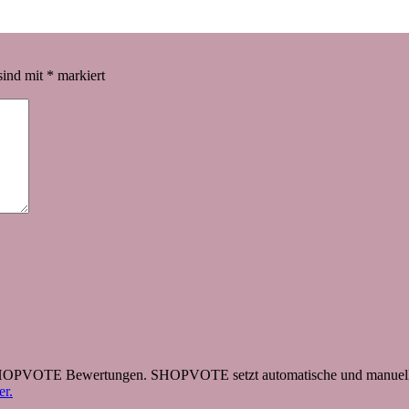
sind mit
*
markiert
 SHOPVOTE Bewertungen. SHOPVOTE setzt automatische und manuelle
r.