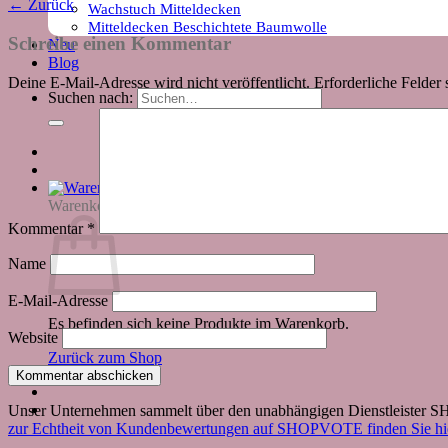
←
Zurück
Wachstuch Mitteldecken
Mitteldecken Beschichtete Baumwolle
Schreibe einen Kommentar
Neu
Blog
Deine E-Mail-Adresse wird nicht veröffentlicht.
Erforderliche Felder 
Suchen nach:
Warenkorb
Kommentar
*
Name
E-Mail-Adresse
Es befinden sich keine Produkte im Warenkorb.
Website
Zurück zum Shop
Unser Unternehmen sammelt über den unabhängigen Dienstleister
zur Echtheit von Kundenbewertungen auf SHOPVOTE finden Sie hie