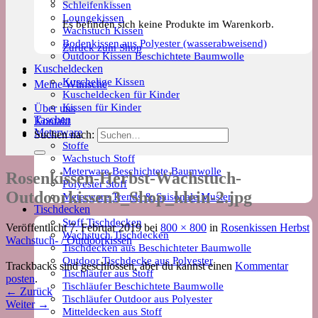
Schleifenkissen
Loungekissen
Es befinden sich keine Produkte im Warenkorb.
Wachstuch Kissen
Bodenkissen aus Polyester (wasserabweisend)
Zurück zum Shop
Outdoor Kissen Beschichtete Baumwolle
Kuscheldecken
Kuschelige Kissen
Meine Wünsche
Kuscheldecken für Kinder
Kissen für Kinder
Über uns
Taschen
Kontakt
Meterware
Suchen nach:
Stoffe
Wachstuch Stoff
Meterware Beschichtete Baumwolle
Rosenkissen-Herbst-Wachstuch-
Polyester Stoff
Outdoorkissen3_Shop_klein-2.jpg
Meterware Trends & Saisonale Muster
Tischdecken
Stoff Tischdecken
Veröffentlicht
7. Februar 2019
bei
800 × 800
in
Rosenkissen Herbst
Wachstuch Tischdecken
Wachstuch- / Outdoorkissen
Tischdecken aus Beschichteter Baumwolle
Outdoor Tischdecke aus Polyester
Trackbacks sind geschlossen, aber du kannst einen
Kommentar
Tischläufer aus Stoff
posten
.
Tischläufer Beschichtete Baumwolle
←
Zurück
Tischläufer Outdoor aus Polyester
Weiter
→
Mitteldecken aus Stoff