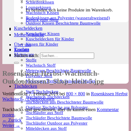
Schleifenkissen
Loungekissen
Es befinden sich keine Produkte im Warenkorb.
Wachstuch Kissen
Bodenkissen aus Polyester (wasserabweisend)
Zurück zum Shop
Outdoor Kissen Beschichtete Baumwolle
Kuscheldecken
Kuschelige Kissen
Meine Wünsche
Kuscheldecken für Kinder
Kissen für Kinder
Über uns
Taschen
Kontakt
Meterware
Suchen nach:
Stoffe
Wachstuch Stoff
Meterware Beschichtete Baumwolle
Rosenkissen-Herbst-Wachstuch-
Polyester Stoff
Outdoorkissen3_Shop_klein-5.jpg
Meterware Trends & Saisonale Muster
Tischdecken
Stoff Tischdecken
Veröffentlicht
7. Februar 2019
bei
800 × 800
in
Rosenkissen Herbst
Wachstuch Tischdecken
Wachstuch- / Outdoorkissen
Tischdecken aus Beschichteter Baumwolle
Outdoor Tischdecke aus Polyester
Trackbacks sind geschlossen, aber du kannst einen
Kommentar
Tischläufer aus Stoff
posten
.
Tischläufer Beschichtete Baumwolle
←
Zurück
Tischläufer Outdoor aus Polyester
Weiter
→
Mitteldecken aus Stoff