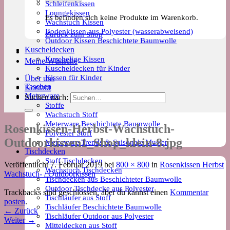
Schleifenkissen
Loungekissen
Es befinden sich keine Produkte im Warenkorb.
Wachstuch Kissen
Bodenkissen aus Polyester (wasserabweisend)
Zurück zum Shop
Outdoor Kissen Beschichtete Baumwolle
Kuscheldecken
Kuschelige Kissen
Meine Wünsche
Kuscheldecken für Kinder
Kissen für Kinder
Über uns
Taschen
Kontakt
Meterware
Suchen nach:
Stoffe
Wachstuch Stoff
Meterware Beschichtete Baumwolle
Rosenkissen-Herbst-Wachstuch-
Polyester Stoff
Outdoorkissen1_Shop_klein-8.jpg
Meterware Trends & Saisonale Muster
Tischdecken
Stoff Tischdecken
Veröffentlicht
7. Februar 2019
bei
800 × 800
in
Rosenkissen Herbst
Wachstuch Tischdecken
Wachstuch- / Outdoorkissen
Tischdecken aus Beschichteter Baumwolle
Outdoor Tischdecke aus Polyester
Trackbacks sind geschlossen, aber du kannst einen
Kommentar
Tischläufer aus Stoff
posten
.
Tischläufer Beschichtete Baumwolle
←
Zurück
Tischläufer Outdoor aus Polyester
Weiter
→
Mitteldecken aus Stoff