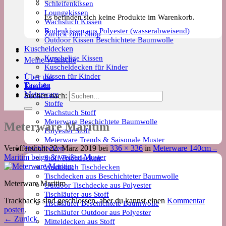
Schleifenkissen
Loungekissen
Es befinden sich keine Produkte im Warenkorb.
Wachstuch Kissen
Bodenkissen aus Polyester (wasserabweisend)
Zurück zum Shop
Outdoor Kissen Beschichtete Baumwolle
Kuscheldecken
Kuschelige Kissen
Meine Wünsche
Kuscheldecken für Kinder
Kissen für Kinder
Über uns
Taschen
Kontakt
Meterware
Suchen nach:
Stoffe
Wachstuch Stoff
Meterware Beschichtete Baumwolle
Meterware Maritim
Polyester Stoff
Meterware Trends & Saisonale Muster
Veröffentlicht
22. März 2019
bei
336 × 336
in
Meterware 140cm –
Tischdecken
Maritim beige & weißen Muster
Stoff Tischdecken
Wachstuch Tischdecken
Tischdecken aus Beschichteter Baumwolle
Meterware Maritim
Outdoor Tischdecke aus Polyester
Tischläufer aus Stoff
Trackbacks sind geschlossen, aber du kannst einen
Kommentar
Tischläufer Beschichtete Baumwolle
posten
.
Tischläufer Outdoor aus Polyester
←
Zurück
Mitteldecken aus Stoff