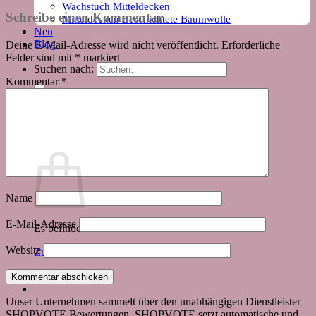
Wachstuch Mitteldecken
Schreibe einen Kommentar
Mitteldecken Beschichtete Baumwolle
Neu
Blog
Deine E-Mail-Adresse wird nicht veröffentlicht.
Erforderliche
Felder sind mit
*
markiert
Suchen nach:
Kommentar
*
Warenkorb
Name
E-Mail-Adresse
Es befinden sich keine Produkte im Warenkorb.
Website
Zurück zum Shop
Unser Unternehmen sammelt über den unabhängigen Dienstleister
SHOPVOTE Bewertungen. SHOPVOTE setzt automatische und