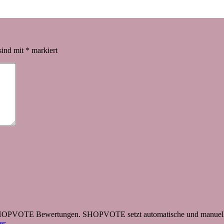
sind mit
*
markiert
 SHOPVOTE Bewertungen. SHOPVOTE setzt automatische und manuelle
r.