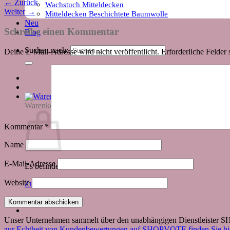
←
Zurück
Wachstuch Mitteldecken
Weiter
→
Mitteldecken Beschichtete Baumwolle
Neu
Schreibe einen Kommentar
Blog
Suchen nach:
Deine E-Mail-Adresse wird nicht veröffentlicht.
Erforderliche Felder 
Warenkorb
Kommentar
*
Name
E-Mail-Adresse
Es befinden sich keine Produkte im Warenkorb.
Website
Zurück zum Shop
Unser Unternehmen sammelt über den unabhängigen Dienstleister
zur Echtheit von Kundenbewertungen auf SHOPVOTE finden Sie hie