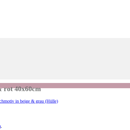
& rot 40x60cm
chmotiv in beige & grau (Hülle)
n
.