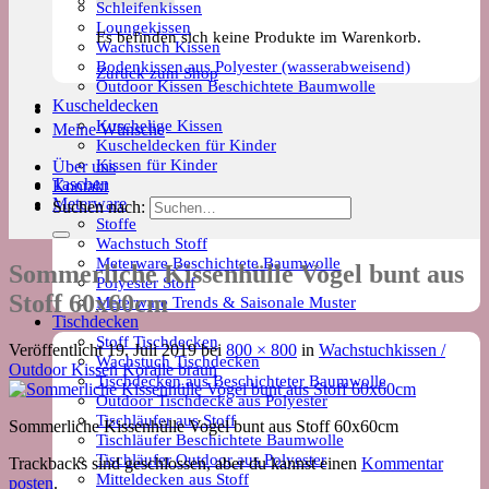
Schleifenkissen
Loungekissen
Es befinden sich keine Produkte im Warenkorb.
Wachstuch Kissen
Bodenkissen aus Polyester (wasserabweisend)
Zurück zum Shop
Outdoor Kissen Beschichtete Baumwolle
Kuscheldecken
Kuschelige Kissen
Meine Wünsche
Kuscheldecken für Kinder
Kissen für Kinder
Über uns
Taschen
Kontakt
Meterware
Suchen nach:
Stoffe
Wachstuch Stoff
Meterware Beschichtete Baumwolle
Sommerliche Kissenhülle Vogel bunt aus
Polyester Stoff
Stoff 60x60cm
Meterware Trends & Saisonale Muster
Tischdecken
Stoff Tischdecken
Veröffentlicht
19. Juli 2019
bei
800 × 800
in
Wachstuchkissen /
Wachstuch Tischdecken
Outdoor Kissen Koralle braun
Tischdecken aus Beschichteter Baumwolle
Outdoor Tischdecke aus Polyester
Tischläufer aus Stoff
Sommerliche Kissenhülle Vogel bunt aus Stoff 60x60cm
Tischläufer Beschichtete Baumwolle
Tischläufer Outdoor aus Polyester
Trackbacks sind geschlossen, aber du kannst einen
Kommentar
Mitteldecken aus Stoff
posten
.