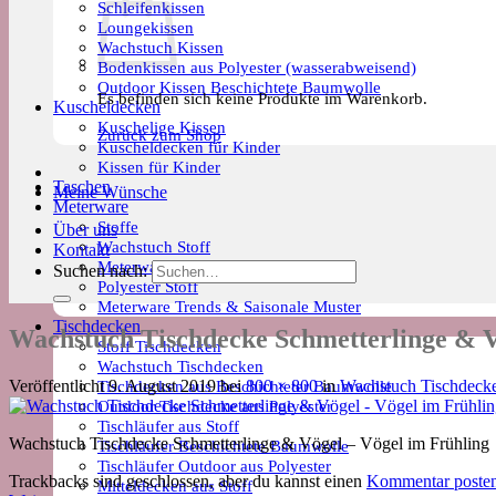
Schleifenkissen
Loungekissen
Wachstuch Kissen
Bodenkissen aus Polyester (wasserabweisend)
Outdoor Kissen Beschichtete Baumwolle
Es befinden sich keine Produkte im Warenkorb.
Kuscheldecken
Kuschelige Kissen
Zurück zum Shop
Kuscheldecken für Kinder
Kissen für Kinder
Taschen
Meine Wünsche
Meterware
Stoffe
Über uns
Wachstuch Stoff
Kontakt
Meterware Beschichtete Baumwolle
Suchen nach:
Polyester Stoff
Meterware Trends & Saisonale Muster
Tischdecken
Wachstuch Tischdecke Schmetterlinge & V
Stoff Tischdecken
Wachstuch Tischdecken
Tischdecken aus Beschichteter Baumwolle
Veröffentlicht
9. August 2019
bei
800 × 800
in
Wachstuch Tischdecke 
Outdoor Tischdecke aus Polyester
Tischläufer aus Stoff
Wachstuch Tischdecke Schmetterlinge & Vögel – Vögel im Frühling
Tischläufer Beschichtete Baumwolle
Tischläufer Outdoor aus Polyester
Trackbacks sind geschlossen, aber du kannst einen
Kommentar poste
Mitteldecken aus Stoff