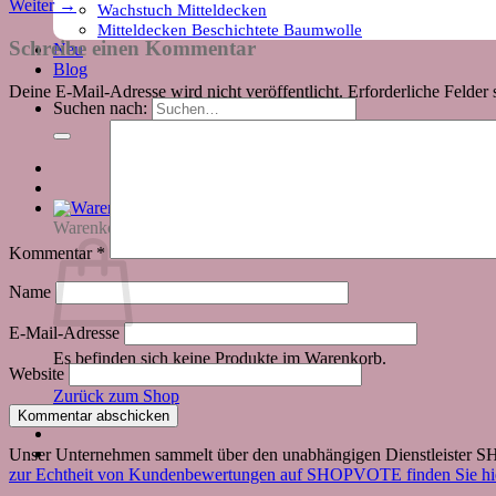
Weiter
→
Wachstuch Mitteldecken
Mitteldecken Beschichtete Baumwolle
Schreibe einen Kommentar
Neu
Blog
Deine E-Mail-Adresse wird nicht veröffentlicht.
Erforderliche Felder 
Suchen nach:
Warenkorb
Kommentar
*
Name
E-Mail-Adresse
Es befinden sich keine Produkte im Warenkorb.
Website
Zurück zum Shop
Unser Unternehmen sammelt über den unabhängigen Dienstleister
zur Echtheit von Kundenbewertungen auf SHOPVOTE finden Sie hie