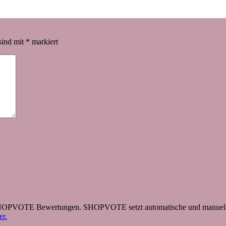
sind mit
*
markiert
 SHOPVOTE Bewertungen. SHOPVOTE setzt automatische und manuelle
r.