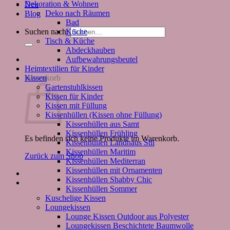
Dekoration & Wohnen
Neu
Deko nach Räumen
Blog
Bad
Küche
Suchen nach:
Tisch & Küche
Abdeckhauben
Aufbewahrungsbeutel
Heimtextilien für Kinder
Kissen
Warenkorb
Gartenstuhlkissen
Kissen für Kinder
Kissen mit Füllung
Kissenhüllen (Kissen ohne Füllung)
Kissenhüllen aus Samt
Kissenhüllen Frühling
Es befinden sich keine Produkte im Warenkorb.
Kissenhüllen Landhaus Stil
Kissenhüllen Maritim
Zurück zum Shop
Kissenhüllen Mediterran
Kissenhüllen mit Ornamenten
Kissenhüllen Shabby Chic
Kissenhüllen Sommer
Kuschelige Kissen
Loungekissen
Lounge Kissen Outdoor aus Polyester
Loungekissen Beschichtete Baumwolle