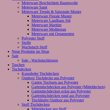
Meterware Beschichtete Baumwolle
Meterware Samt
Meterware Trends & Saisonale Muster
Meterware Florale Muster
Meterware Landhaus Stil
Meterware Maritim
Meterware Mediterran
Meterware mit Ornamenten
Polyester Stoff
Stoffe
Wachstuch Stoff
Neue Produkte im Shop
Sale
Sale - Wachstuchkissen
Taschen
Tischdecken
Kunstleder Tischdecken
Outdoor Tischdecke aus Polyester
Garten Tischsets aus Polyester
Gartentischdecken aus Polyester (Mitteldecken)
Gartentischdecken eckig aus Polyester
Gartentischdecken rund aus Polyester
Tischläufer Outdoor aus Polyester
Stoff Tischdecken
Mitteldecken aus Stoff