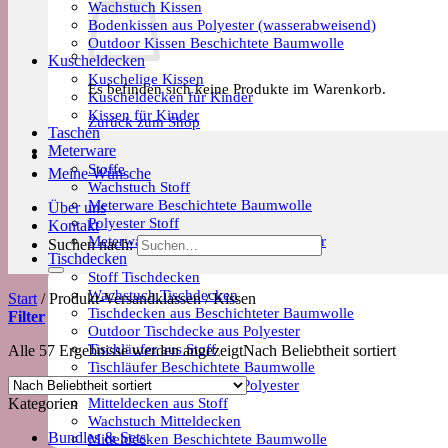
Wachstuch Kissen
Bodenkissen aus Polyester (wasserabweisend)
Outdoor Kissen Beschichtete Baumwolle
Kuscheldecken
Kuschelige Kissen
Es befinden sich keine Produkte im Warenkorb.
Kuscheldecken für Kinder
Kissen für Kinder
Zurück zum Shop
Taschen
Meterware
Stoffe
Meine Wünsche
Wachstuch Stoff
Meterware Beschichtete Baumwolle
Über uns
Polyester Stoff
Kontakt
Meterware Trends & Saisonale Muster
Suchen nach:
Tischdecken
Stoff Tischdecken
Wachstuch Tischdecken
Start
/
Produkt-Versandklassen
/
Kissen
Tischdecken aus Beschichteter Baumwolle
Filter
Outdoor Tischdecke aus Polyester
Tischläufer aus Stoff
Alle 57 Ergebnisse werden angezeigt
Nach Beliebtheit sortiert
Tischläufer Beschichtete Baumwolle
Tischläufer Outdoor aus Polyester
Mitteldecken aus Stoff
Kategorien
Wachstuch Mitteldecken
Bundles & Sets
Mitteldecken Beschichtete Baumwolle