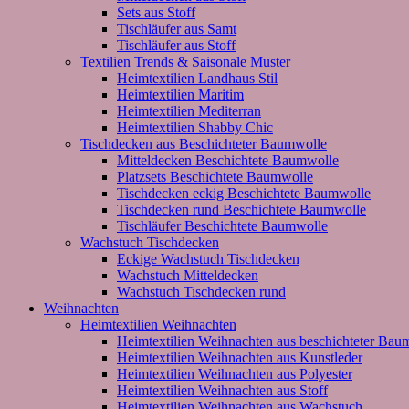
Sets aus Stoff
Tischläufer aus Samt
Tischläufer aus Stoff
Textilien Trends & Saisonale Muster
Heimtextilien Landhaus Stil
Heimtextilien Maritim
Heimtextilien Mediterran
Heimtextilien Shabby Chic
Tischdecken aus Beschichteter Baumwolle
Mitteldecken Beschichtete Baumwolle
Platzsets Beschichtete Baumwolle
Tischdecken eckig Beschichtete Baumwolle
Tischdecken rund Beschichtete Baumwolle
Tischläufer Beschichtete Baumwolle
Wachstuch Tischdecken
Eckige Wachstuch Tischdecken
Wachstuch Mitteldecken
Wachstuch Tischdecken rund
Weihnachten
Heimtextilien Weihnachten
Heimtextilien Weihnachten aus beschichteter Bau
Heimtextilien Weihnachten aus Kunstleder
Heimtextilien Weihnachten aus Polyester
Heimtextilien Weihnachten aus Stoff
Heimtextilien Weihnachten aus Wachstuch