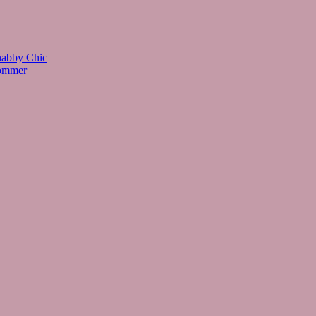
habby Chic
Sommer