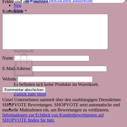
Mitteldecken Beschichtete Baumwolle
Felder sind mit
*
markiert
Neu
Blog
Kommentar
*
Suchen
nach:
Warenkorb
Name
E-Mail-Adresse
Website
Es befinden sich keine Produkte im Warenkorb.
Zurück zum Shop
Unser Unternehmen sammelt über den unabhängigen Dienstleister
SHOPVOTE Bewertungen. SHOPVOTE setzt automatische und
manuelle Maßnahmen ein, um Bewertungen zu verifizieren.
Informationen zur Echtheit von Kundenbewertungen auf
SHOPVOTE finden Sie hier.