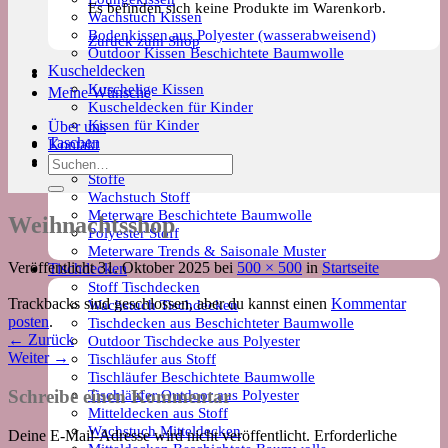
Es befinden sich keine Produkte im Warenkorb.
Wachstuch Kissen
Bodenkissen aus Polyester (wasserabweisend)
Zurück zum Shop
Outdoor Kissen Beschichtete Baumwolle
Kuscheldecken
Kuschelige Kissen
Meine Wünsche
Kuscheldecken für Kinder
Kissen für Kinder
Über uns
Taschen
Kontakt
Meterware
Suchen
Stoffe
nach:
Wachstuch Stoff
Meterware Beschichtete Baumwolle
Weihnachtsshop
Polyester Stoff
Meterware Trends & Saisonale Muster
Veröffentlicht
31. Oktober 2025
bei
500 × 500
in
Startseite
Tischdecken
Stoff Tischdecken
Trackbacks sind geschlossen, aber du kannst einen
Kommentar
Wachstuch Tischdecken
posten
.
Tischdecken aus Beschichteter Baumwolle
←
Zurück
Outdoor Tischdecke aus Polyester
Weiter
→
Tischläufer aus Stoff
Tischläufer Beschichtete Baumwolle
Tischläufer Outdoor aus Polyester
Schreibe einen Kommentar
Mitteldecken aus Stoff
Wachstuch Mitteldecken
Deine E-Mail-Adresse wird nicht veröffentlicht.
Erforderliche