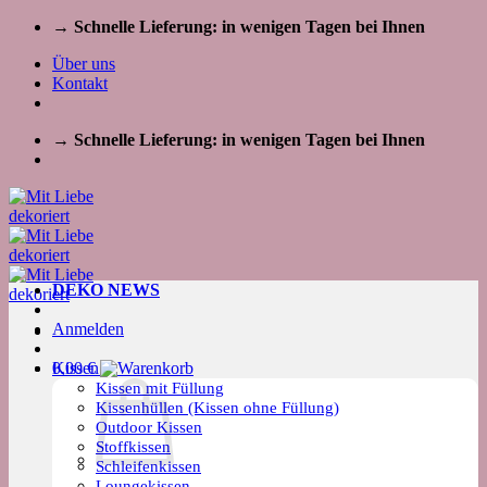
Zum
→ Schnelle Lieferung: in wenigen Tagen bei Ihnen
Inhalt
Über uns
springen
Kontakt
→ Schnelle Lieferung: in wenigen Tagen bei Ihnen
DEKO NEWS
Anmelden
Kissen
0,00
€
Kissen mit Füllung
Kissenhüllen (Kissen ohne Füllung)
Outdoor Kissen
Stoffkissen
Schleifenkissen
Loungekissen