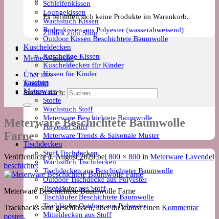
Schleifenkissen
Loungekissen
Es befinden sich keine Produkte im Warenkorb.
Wachstuch Kissen
Bodenkissen aus Polyester (wasserabweisend)
Zurück zum Shop
Outdoor Kissen Beschichtete Baumwolle
Kuscheldecken
Kuschelige Kissen
Meine Wünsche
Kuscheldecken für Kinder
Kissen für Kinder
Über uns
Taschen
Kontakt
Meterware
Suchen nach:
Stoffe
Wachstuch Stoff
Meterware Beschichtete Baumwolle
Meterware Beschichtete Baumwolle
Polyester Stoff
Farne
Meterware Trends & Saisonale Muster
Tischdecken
Stoff Tischdecken
Veröffentlicht
4. August 2020
bei
800 × 800
in
Meterware Lavendel
Wachstuch Tischdecken
beschichtet
Tischdecken aus Beschichteter Baumwolle
Outdoor Tischdecke aus Polyester
Tischläufer aus Stoff
Meterware Beschichtete Baumwolle Farne
Tischläufer Beschichtete Baumwolle
Tischläufer Outdoor aus Polyester
Trackbacks sind geschlossen, aber du kannst einen
Kommentar
Mitteldecken aus Stoff
posten
.