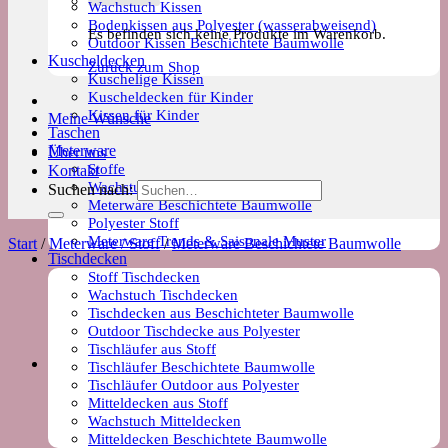
Wachstuch Kissen
Bodenkissen aus Polyester (wasserabweisend)
Es befinden sich keine Produkte im Warenkorb.
Outdoor Kissen Beschichtete Baumwolle
Kuscheldecken
Zurück zum Shop
Kuschelige Kissen
Kuscheldecken für Kinder
Kissen für Kinder
Meine Wünsche
Taschen
Meterware
Über uns
Stoffe
Kontakt
Wachstuch Stoff
Suchen nach:
Meterware Beschichtete Baumwolle
Polyester Stoff
Meterware Trends & Saisonale Muster
Start
/
Meterware / Stoff
/
Meterware Beschichtete Baumwolle
Tischdecken
Stoff Tischdecken
Wachstuch Tischdecken
Tischdecken aus Beschichteter Baumwolle
Outdoor Tischdecke aus Polyester
Tischläufer aus Stoff
Tischläufer Beschichtete Baumwolle
Tischläufer Outdoor aus Polyester
Mitteldecken aus Stoff
Wachstuch Mitteldecken
Mitteldecken Beschichtete Baumwolle