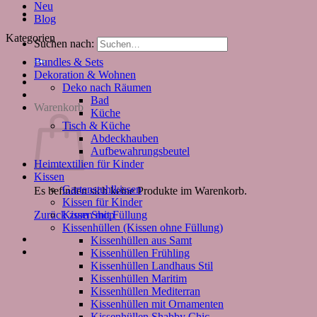
Neu
Blog
Kategorien
Suchen nach:
Bundles & Sets
Dekoration & Wohnen
Deko nach Räumen
Bad
Warenkorb
Küche
Tisch & Küche
Abdeckhauben
Aufbewahrungsbeutel
Heimtextilien für Kinder
Kissen
Gartenstuhlkissen
Es befinden sich keine Produkte im Warenkorb.
Kissen für Kinder
Kissen mit Füllung
Zurück zum Shop
Kissenhüllen (Kissen ohne Füllung)
Kissenhüllen aus Samt
Kissenhüllen Frühling
Kissenhüllen Landhaus Stil
Kissenhüllen Maritim
Kissenhüllen Mediterran
Kissenhüllen mit Ornamenten
Kissenhüllen Shabby Chic