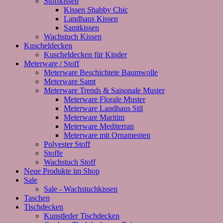
Stoffkissen
Kissen Shabby Chic
Landhaus Kissen
Samtkissen
Wachstuch Kissen
Kuscheldecken
Kuscheldecken für Kinder
Meterware / Stoff
Meterware Beschichtete Baumwolle
Meterware Samt
Meterware Trends & Saisonale Muster
Meterware Florale Muster
Meterware Landhaus Stil
Meterware Maritim
Meterware Mediterran
Meterware mit Ornamenten
Polyester Stoff
Stoffe
Wachstuch Stoff
Neue Produkte im Shop
Sale
Sale - Wachstuchkissen
Taschen
Tischdecken
Kunstleder Tischdecken