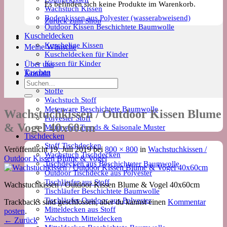
Es befinden sich keine Produkte im Warenkorb.
Wachstuch Kissen
Bodenkissen aus Polyester (wasserabweisend)
Zurück zum Shop
Outdoor Kissen Beschichtete Baumwolle
Kuscheldecken
Kuschelige Kissen
Meine Wünsche
Kuscheldecken für Kinder
Kissen für Kinder
Über uns
Taschen
Kontakt
Meterware
Suchen
Stoffe
nach:
Wachstuch Stoff
Meterware Beschichtete Baumwolle
Wachstuchkissen / Outdoor Kissen Blume
Polyester Stoff
& Vogel 40x60cm
Meterware Trends & Saisonale Muster
Tischdecken
Stoff Tischdecken
Veröffentlicht
19. Juli 2019
bei
800 × 800
in
Wachstuchkissen /
Wachstuch Tischdecken
Outdoor Kissen Blume & Vogel
Tischdecken aus Beschichteter Baumwolle
Outdoor Tischdecke aus Polyester
Tischläufer aus Stoff
Wachstuchkissen / Outdoor Kissen Blume & Vogel 40x60cm
Tischläufer Beschichtete Baumwolle
Tischläufer Outdoor aus Polyester
Trackbacks sind geschlossen, aber du kannst einen
Kommentar
Mitteldecken aus Stoff
posten
.
Wachstuch Mitteldecken
←
Zurück