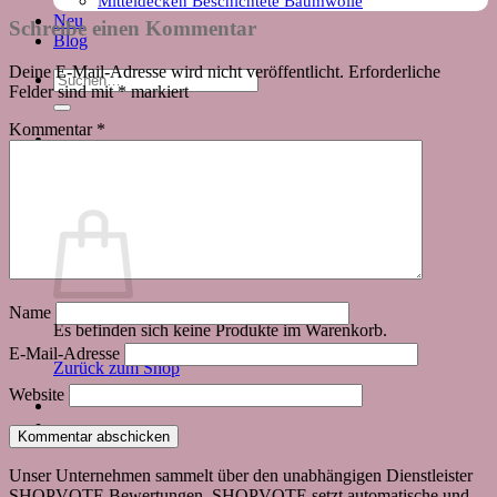
Mitteldecken Beschichtete Baumwolle
Neu
Schreibe einen Kommentar
Blog
Deine E-Mail-Adresse wird nicht veröffentlicht.
Erforderliche
Suchen
Felder sind mit
*
markiert
nach:
Kommentar
*
Warenkorb
Name
Es befinden sich keine Produkte im Warenkorb.
E-Mail-Adresse
Zurück zum Shop
Website
Unser Unternehmen sammelt über den unabhängigen Dienstleister
SHOPVOTE Bewertungen. SHOPVOTE setzt automatische und