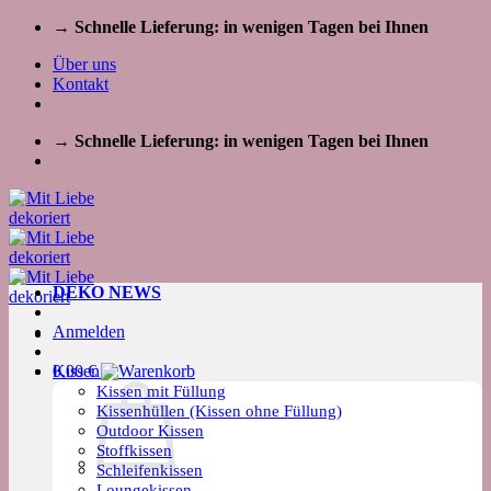
Zum
→ Schnelle Lieferung: in wenigen Tagen bei Ihnen
Inhalt
Über uns
springen
Kontakt
→ Schnelle Lieferung: in wenigen Tagen bei Ihnen
DEKO NEWS
Anmelden
Kissen
0,00
€
Kissen mit Füllung
Kissenhüllen (Kissen ohne Füllung)
Outdoor Kissen
Stoffkissen
Schleifenkissen
Loungekissen