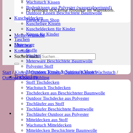
Wachstuch Kissen
Bodenkissen aus Polyester (wasserabweisend)
Es befinden sich keine Produkte im Warenkorb.
Outdoor Kissen Beschichtete Baumwolle
Kuscheldecken
Zurück zum Shop
Kuschelige Kissen
Kuscheldecken für Kinder
Kissen für Kinder
Meine Wünsche
Taschen
Meterware
Über uns
Stoffe
Kontakt
Wachstuch Stoff
Suchen nach:
Meterware Beschichtete Baumwolle
Polyester Stoff
Meterware Trends & Saisonale Muster
Start
/
Kissen
/
Outdoor Kissen
/
Outdoor Kissen Wachstuch
/
Tischdecken
Outdoor Kissen Frühling
Stoff Tischdecken
Wachstuch Tischdecken
Tischdecken aus Beschichteter Baumwolle
Outdoor Tischdecke aus Polyester
Tischläufer aus Stoff
Tischläufer Beschichtete Baumwolle
Tischläufer Outdoor aus Polyester
Mitteldecken aus Stoff
Wachstuch Mitteldecken
Mitteldecken Beschichtete Baumwolle