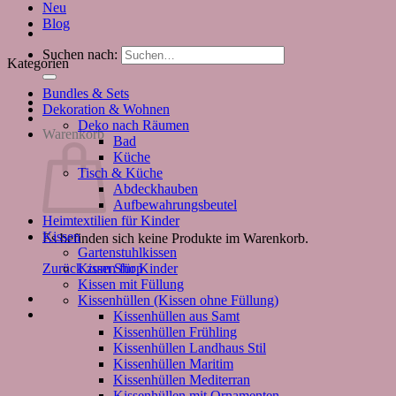
Neu
Blog
Suchen nach:
Kategorien
Bundles & Sets
Dekoration & Wohnen
Deko nach Räumen
Warenkorb
Bad
Küche
Tisch & Küche
Abdeckhauben
Aufbewahrungsbeutel
Heimtextilien für Kinder
Kissen
Es befinden sich keine Produkte im Warenkorb.
Gartenstuhlkissen
Kissen für Kinder
Zurück zum Shop
Kissen mit Füllung
Kissenhüllen (Kissen ohne Füllung)
Kissenhüllen aus Samt
Kissenhüllen Frühling
Kissenhüllen Landhaus Stil
Kissenhüllen Maritim
Kissenhüllen Mediterran
Kissenhüllen mit Ornamenten