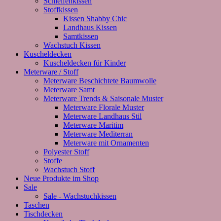
Schleifenkissen
Stoffkissen
Kissen Shabby Chic
Landhaus Kissen
Samtkissen
Wachstuch Kissen
Kuscheldecken
Kuscheldecken für Kinder
Meterware / Stoff
Meterware Beschichtete Baumwolle
Meterware Samt
Meterware Trends & Saisonale Muster
Meterware Florale Muster
Meterware Landhaus Stil
Meterware Maritim
Meterware Mediterran
Meterware mit Ornamenten
Polyester Stoff
Stoffe
Wachstuch Stoff
Neue Produkte im Shop
Sale
Sale - Wachstuchkissen
Taschen
Tischdecken