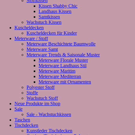
Stoffkissen
Kissen Shabby Chic
Landhaus Kissen
Samtkissen
Wachstuch Kissen
Kuscheldecken
Kuscheldecken für Kinder
Meterware / Stoff
Meterware Beschichtete Baumwolle
Meterware Samt
Meterware Trends & Saisonale Muster
Meterware Florale Muster
Meterware Landhaus Stil
Meterware Maritim
Meterware Mediterran
Meterware mit Ornamenten
Polyester Stoff
Stoffe
Wachstuch Stoff
Neue Produkte im Shop
Sale
Sale - Wachstuchkissen
Taschen
Tischdecken
Kunstleder Tischdecken