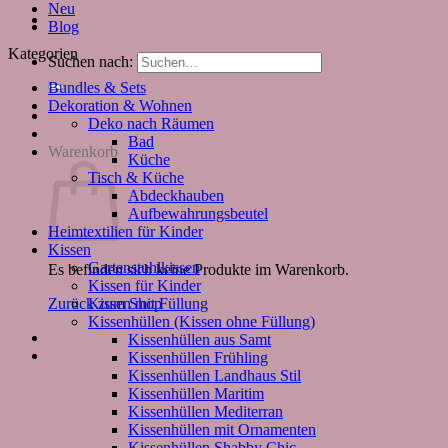
Neu
Blog
Kategorien
Suchen nach:
Bundles & Sets
Dekoration & Wohnen
Deko nach Räumen
Bad
Warenkorb
Küche
Tisch & Küche
Abdeckhauben
Aufbewahrungsbeutel
Heimtextilien für Kinder
Kissen
Gartenstuhlkissen
Es befinden sich keine Produkte im Warenkorb.
Kissen für Kinder
Kissen mit Füllung
Zurück zum Shop
Kissenhüllen (Kissen ohne Füllung)
Kissenhüllen aus Samt
Kissenhüllen Frühling
Kissenhüllen Landhaus Stil
Kissenhüllen Maritim
Kissenhüllen Mediterran
Kissenhüllen mit Ornamenten
Kissenhüllen Shabby Chic