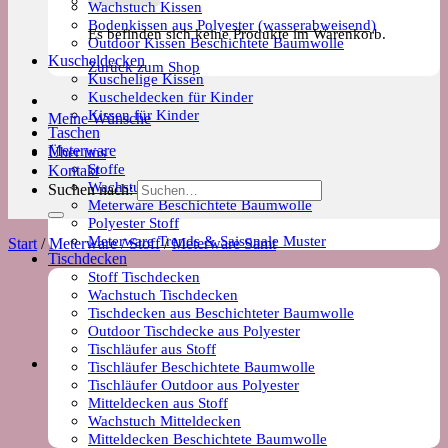
Wachstuch Kissen
Bodenkissen aus Polyester (wasserabweisend)
Es befinden sich keine Produkte im Warenkorb.
Outdoor Kissen Beschichtete Baumwolle
Kuscheldecken
Zurück zum Shop
Kuschelige Kissen
Kuscheldecken für Kinder
Kissen für Kinder
Meine Wünsche
Taschen
Meterware
Über uns
Stoffe
Kontakt
Wachstuch Stoff
Suchen nach:
Meterware Beschichtete Baumwolle
Polyester Stoff
Meterware Trends & Saisonale Muster
Start
/
Meterware / Stoff
/
Meterware Samt
Tischdecken
Stoff Tischdecken
Wachstuch Tischdecken
Tischdecken aus Beschichteter Baumwolle
Outdoor Tischdecke aus Polyester
Tischläufer aus Stoff
Tischläufer Beschichtete Baumwolle
Tischläufer Outdoor aus Polyester
Mitteldecken aus Stoff
Wachstuch Mitteldecken
Mitteldecken Beschichtete Baumwolle