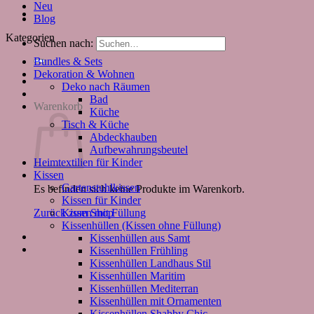
Neu
Blog
Kategorien
Suchen nach:
Bundles & Sets
Dekoration & Wohnen
Deko nach Räumen
Bad
Warenkorb
Küche
Tisch & Küche
Abdeckhauben
Aufbewahrungsbeutel
Heimtextilien für Kinder
Kissen
Gartenstuhlkissen
Es befinden sich keine Produkte im Warenkorb.
Kissen für Kinder
Kissen mit Füllung
Zurück zum Shop
Kissenhüllen (Kissen ohne Füllung)
Kissenhüllen aus Samt
Kissenhüllen Frühling
Kissenhüllen Landhaus Stil
Kissenhüllen Maritim
Kissenhüllen Mediterran
Kissenhüllen mit Ornamenten
Kissenhüllen Shabby Chic