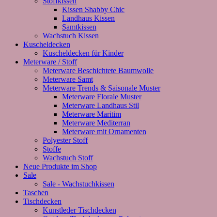
Stoffkissen
Kissen Shabby Chic
Landhaus Kissen
Samtkissen
Wachstuch Kissen
Kuscheldecken
Kuscheldecken für Kinder
Meterware / Stoff
Meterware Beschichtete Baumwolle
Meterware Samt
Meterware Trends & Saisonale Muster
Meterware Florale Muster
Meterware Landhaus Stil
Meterware Maritim
Meterware Mediterran
Meterware mit Ornamenten
Polyester Stoff
Stoffe
Wachstuch Stoff
Neue Produkte im Shop
Sale
Sale - Wachstuchkissen
Taschen
Tischdecken
Kunstleder Tischdecken