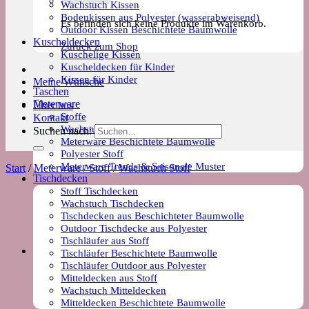
Wachstuch Kissen
Bodenkissen aus Polyester (wasserabweisend)
Es befinden sich keine Produkte im Warenkorb.
Outdoor Kissen Beschichtete Baumwolle
Kuscheldecken
Zurück zum Shop
Kuschelige Kissen
Kuscheldecken für Kinder
Kissen für Kinder
Meine Wünsche
Taschen
Meterware
Über uns
Stoffe
Kontakt
Wachstuch Stoff
Suchen nach:
Meterware Beschichtete Baumwolle
Polyester Stoff
Meterware Trends & Saisonale Muster
Start
/
Meterware / Stoff
/
Wachstuch Stoff
Tischdecken
Stoff Tischdecken
Wachstuch Tischdecken
Tischdecken aus Beschichteter Baumwolle
Outdoor Tischdecke aus Polyester
Tischläufer aus Stoff
Tischläufer Beschichtete Baumwolle
Tischläufer Outdoor aus Polyester
Mitteldecken aus Stoff
Wachstuch Mitteldecken
Mitteldecken Beschichtete Baumwolle