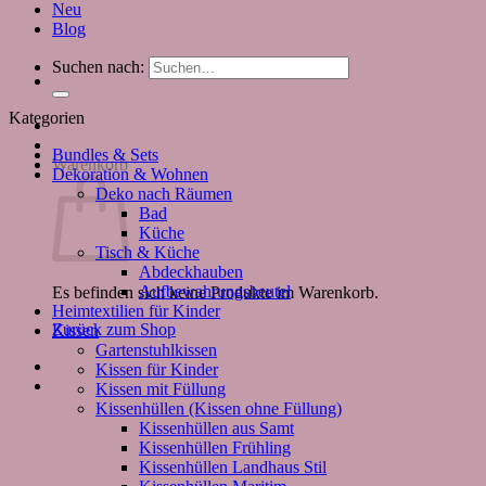
Neu
Blog
Suchen nach:
Kategorien
Bundles & Sets
Warenkorb
Dekoration & Wohnen
Deko nach Räumen
Bad
Küche
Tisch & Küche
Abdeckhauben
Aufbewahrungsbeutel
Es befinden sich keine Produkte im Warenkorb.
Heimtextilien für Kinder
Zurück zum Shop
Kissen
Gartenstuhlkissen
Kissen für Kinder
Kissen mit Füllung
Kissenhüllen (Kissen ohne Füllung)
Kissenhüllen aus Samt
Kissenhüllen Frühling
Kissenhüllen Landhaus Stil