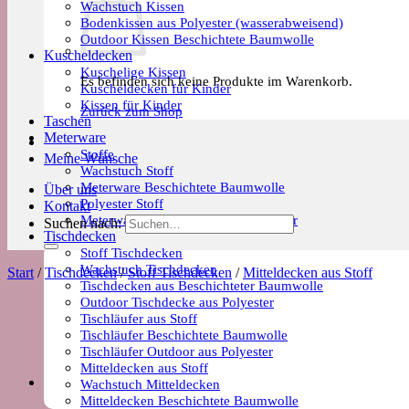
Wachstuch Kissen
Bodenkissen aus Polyester (wasserabweisend)
Outdoor Kissen Beschichtete Baumwolle
Kuscheldecken
Kuschelige Kissen
Es befinden sich keine Produkte im Warenkorb.
Kuscheldecken für Kinder
Kissen für Kinder
Zurück zum Shop
Taschen
Meterware
Stoffe
Meine Wünsche
Wachstuch Stoff
Meterware Beschichtete Baumwolle
Über uns
Polyester Stoff
Kontakt
Meterware Trends & Saisonale Muster
Suchen nach:
Tischdecken
Stoff Tischdecken
Wachstuch Tischdecken
Start
/
Tischdecken
/
Stoff Tischdecken
/
Mitteldecken aus Stoff
Tischdecken aus Beschichteter Baumwolle
Outdoor Tischdecke aus Polyester
Tischläufer aus Stoff
Tischläufer Beschichtete Baumwolle
Tischläufer Outdoor aus Polyester
Mitteldecken aus Stoff
Wachstuch Mitteldecken
Mitteldecken Beschichtete Baumwolle