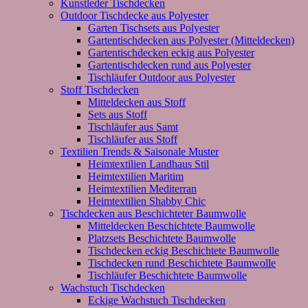
Kunstleder Tischdecken
Outdoor Tischdecke aus Polyester
Garten Tischsets aus Polyester
Gartentischdecken aus Polyester (Mitteldecken)
Gartentischdecken eckig aus Polyester
Gartentischdecken rund aus Polyester
Tischläufer Outdoor aus Polyester
Stoff Tischdecken
Mitteldecken aus Stoff
Sets aus Stoff
Tischläufer aus Samt
Tischläufer aus Stoff
Textilien Trends & Saisonale Muster
Heimtextilien Landhaus Stil
Heimtextilien Maritim
Heimtextilien Mediterran
Heimtextilien Shabby Chic
Tischdecken aus Beschichteter Baumwolle
Mitteldecken Beschichtete Baumwolle
Platzsets Beschichtete Baumwolle
Tischdecken eckig Beschichtete Baumwolle
Tischdecken rund Beschichtete Baumwolle
Tischläufer Beschichtete Baumwolle
Wachstuch Tischdecken
Eckige Wachstuch Tischdecken