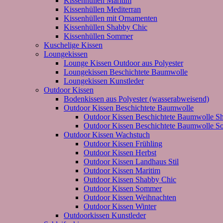
Kissenhüllen Maritim
Kissenhüllen Mediterran
Kissenhüllen mit Ornamenten
Kissenhüllen Shabby Chic
Kissenhüllen Sommer
Kuschelige Kissen
Loungekissen
Lounge Kissen Outdoor aus Polyester
Loungekissen Beschichtete Baumwolle
Loungekissen Kunstleder
Outdoor Kissen
Bodenkissen aus Polyester (wasserabweisend)
Outdoor Kissen Beschichtete Baumwolle
Outdoor Kissen Beschichtete Baumwolle S
Outdoor Kissen Beschichtete Baumwolle 
Outdoor Kissen Wachstuch
Outdoor Kissen Frühling
Outdoor Kissen Herbst
Outdoor Kissen Landhaus Stil
Outdoor Kissen Maritim
Outdoor Kissen Shabby Chic
Outdoor Kissen Sommer
Outdoor Kissen Weihnachten
Outdoor Kissen Winter
Outdoorkissen Kunstleder