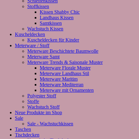
Schleifenkissen
Stoffkissen
Kissen Shabby Chic
Landhaus Kissen
Samtkissen
Wachstuch Kissen
Kuscheldecken
Kuscheldecken für Kinder
Meterware / Stoff
Meterware Beschichtete Baumwolle
Meterware Samt
Meterware Trends & Saisonale Muster
Meterware Florale Muster
Meterware Landhaus Stil
Meterware Maritim
Meterware Mediterran
Meterware mit Ornamenten
Polyester Stoff
Stoffe
Wachstuch Stoff
Neue Produkte im Shop
Sale
Sale - Wachstuchkissen
Taschen
Tischdecken