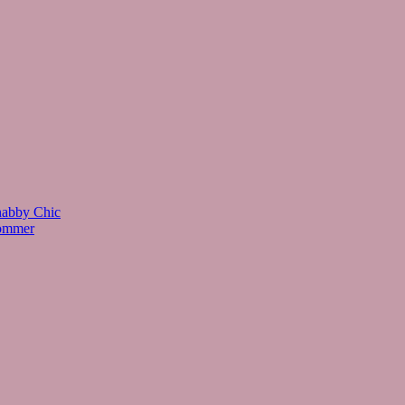
habby Chic
Sommer