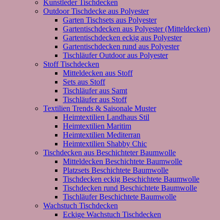
Kunstleder Tischdecken
Outdoor Tischdecke aus Polyester
Garten Tischsets aus Polyester
Gartentischdecken aus Polyester (Mitteldecken)
Gartentischdecken eckig aus Polyester
Gartentischdecken rund aus Polyester
Tischläufer Outdoor aus Polyester
Stoff Tischdecken
Mitteldecken aus Stoff
Sets aus Stoff
Tischläufer aus Samt
Tischläufer aus Stoff
Textilien Trends & Saisonale Muster
Heimtextilien Landhaus Stil
Heimtextilien Maritim
Heimtextilien Mediterran
Heimtextilien Shabby Chic
Tischdecken aus Beschichteter Baumwolle
Mitteldecken Beschichtete Baumwolle
Platzsets Beschichtete Baumwolle
Tischdecken eckig Beschichtete Baumwolle
Tischdecken rund Beschichtete Baumwolle
Tischläufer Beschichtete Baumwolle
Wachstuch Tischdecken
Eckige Wachstuch Tischdecken