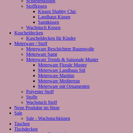
Schleifenkissen
Stoffkissen
Kissen Shabby Chic
Landhaus Kissen
Samtkissen
Wachstuch Kissen
Kuscheldecken
Kuscheldecken für Kinder
Meterware / Stoff
Meterware Beschichtete Baumwolle
Meterware Samt
Meterware Trends & Saisonale Muster
Meterware Florale Muster
Meterware Landhaus Stil
Meterware Maritim
Meterware Mediterran
Meterware mit Ornamenten
Polyester Stoff
Stoffe
Wachstuch Stoff
Neue Produkte im Shop
Sale
Sale - Wachstuchkissen
Taschen
Tischdecken