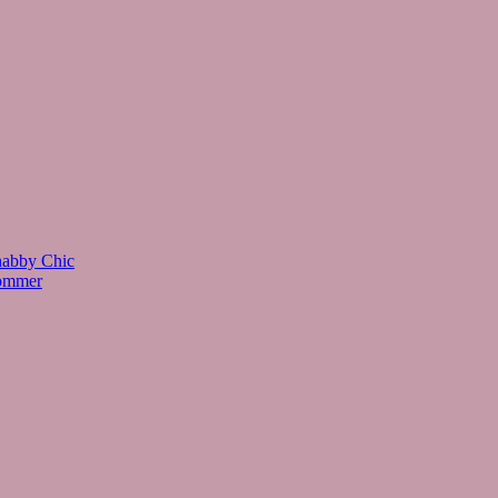
habby Chic
Sommer