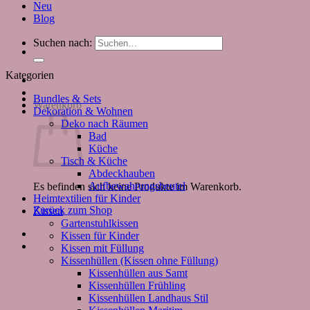
Neu
Blog
Suchen nach:
Kategorien
Bundles & Sets
Warenkorb
Dekoration & Wohnen
Deko nach Räumen
Bad
Küche
Tisch & Küche
Abdeckhauben
Aufbewahrungsbeutel
Es befinden sich keine Produkte im Warenkorb.
Heimtextilien für Kinder
Zurück zum Shop
Kissen
Gartenstuhlkissen
Kissen für Kinder
Kissen mit Füllung
Kissenhüllen (Kissen ohne Füllung)
Kissenhüllen aus Samt
Kissenhüllen Frühling
Kissenhüllen Landhaus Stil