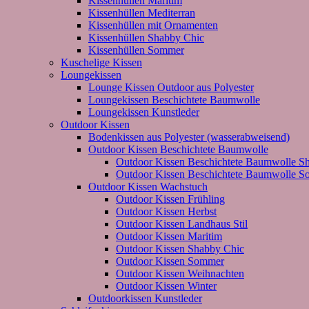
Kissenhüllen Maritim
Kissenhüllen Mediterran
Kissenhüllen mit Ornamenten
Kissenhüllen Shabby Chic
Kissenhüllen Sommer
Kuschelige Kissen
Loungekissen
Lounge Kissen Outdoor aus Polyester
Loungekissen Beschichtete Baumwolle
Loungekissen Kunstleder
Outdoor Kissen
Bodenkissen aus Polyester (wasserabweisend)
Outdoor Kissen Beschichtete Baumwolle
Outdoor Kissen Beschichtete Baumwolle S
Outdoor Kissen Beschichtete Baumwolle 
Outdoor Kissen Wachstuch
Outdoor Kissen Frühling
Outdoor Kissen Herbst
Outdoor Kissen Landhaus Stil
Outdoor Kissen Maritim
Outdoor Kissen Shabby Chic
Outdoor Kissen Sommer
Outdoor Kissen Weihnachten
Outdoor Kissen Winter
Outdoorkissen Kunstleder