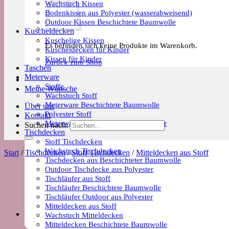
Wachstuch Kissen
Bodenkissen aus Polyester (wasserabweisend)
Outdoor Kissen Beschichtete Baumwolle
Kuscheldecken
Kuschelige Kissen
Es befinden sich keine Produkte im Warenkorb.
Kuscheldecken für Kinder
Kissen für Kinder
Zurück zum Shop
Taschen
Meterware
Stoffe
Meine Wünsche
Wachstuch Stoff
Meterware Beschichtete Baumwolle
Über uns
Polyester Stoff
Kontakt
Meterware Trends & Saisonale Muster
Suchen nach:
Tischdecken
Stoff Tischdecken
Wachstuch Tischdecken
Start
/
Tischdecken
/
Stoff Tischdecken
/
Mitteldecken aus Stoff
Tischdecken aus Beschichteter Baumwolle
Outdoor Tischdecke aus Polyester
Tischläufer aus Stoff
Tischläufer Beschichtete Baumwolle
Tischläufer Outdoor aus Polyester
Mitteldecken aus Stoff
Wachstuch Mitteldecken
Mitteldecken Beschichtete Baumwolle