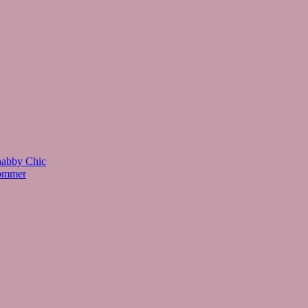
habby Chic
Sommer