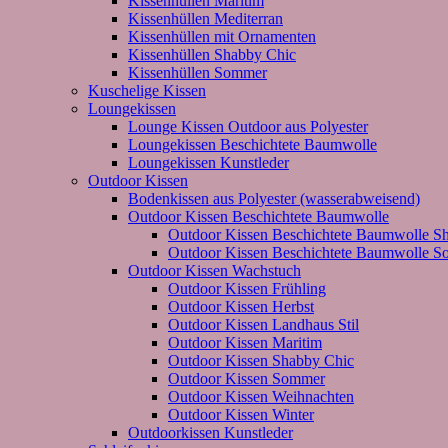
Kissenhüllen Maritim
Kissenhüllen Mediterran
Kissenhüllen mit Ornamenten
Kissenhüllen Shabby Chic
Kissenhüllen Sommer
Kuschelige Kissen
Loungekissen
Lounge Kissen Outdoor aus Polyester
Loungekissen Beschichtete Baumwolle
Loungekissen Kunstleder
Outdoor Kissen
Bodenkissen aus Polyester (wasserabweisend)
Outdoor Kissen Beschichtete Baumwolle
Outdoor Kissen Beschichtete Baumwolle S
Outdoor Kissen Beschichtete Baumwolle 
Outdoor Kissen Wachstuch
Outdoor Kissen Frühling
Outdoor Kissen Herbst
Outdoor Kissen Landhaus Stil
Outdoor Kissen Maritim
Outdoor Kissen Shabby Chic
Outdoor Kissen Sommer
Outdoor Kissen Weihnachten
Outdoor Kissen Winter
Outdoorkissen Kunstleder