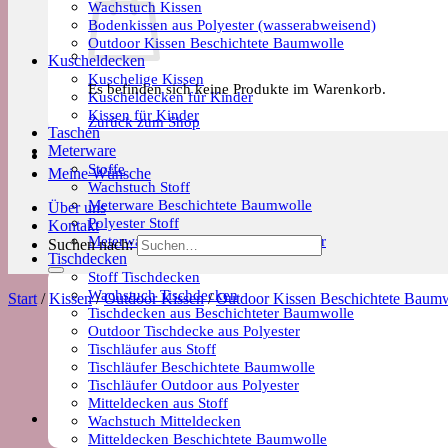
Wachstuch Kissen
Bodenkissen aus Polyester (wasserabweisend)
Outdoor Kissen Beschichtete Baumwolle
Kuscheldecken
Kuschelige Kissen
Es befinden sich keine Produkte im Warenkorb.
Kuscheldecken für Kinder
Kissen für Kinder
Zurück zum Shop
Taschen
Meterware
Stoffe
Meine Wünsche
Wachstuch Stoff
Meterware Beschichtete Baumwolle
Über uns
Polyester Stoff
Kontakt
Meterware Trends & Saisonale Muster
Suchen nach:
Tischdecken
Stoff Tischdecken
Wachstuch Tischdecken
Start
/
Kissen
/
Outdoor Kissen
/
Outdoor Kissen Beschichtete Baum
Tischdecken aus Beschichteter Baumwolle
Outdoor Tischdecke aus Polyester
Tischläufer aus Stoff
Tischläufer Beschichtete Baumwolle
Tischläufer Outdoor aus Polyester
Mitteldecken aus Stoff
Wachstuch Mitteldecken
Mitteldecken Beschichtete Baumwolle