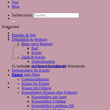
Neu
Blog
Suchen nach:
Kategorien
Bundles & Sets
Warenkorb
Dekoration & Wohnen
Deko nach Räumen
Bad
Küche
Tisch & Küche
Abdeckhauben
Aufbewahrungsbeutel
Es befinden sich keine Produkte im Warenkorb.
Heimtextilien für Kinder
Zurück zum Shop
Kissen
Gartenstuhlkissen
Kissen für Kinder
Kissen mit Füllung
Kissenhüllen (Kissen ohne Füllung)
Kissenhüllen aus Samt
Kissenhüllen Frühling
Kissenhüllen Landhaus Stil