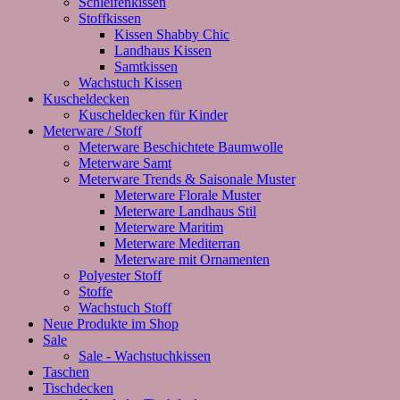
Schleifenkissen
Stoffkissen
Kissen Shabby Chic
Landhaus Kissen
Samtkissen
Wachstuch Kissen
Kuscheldecken
Kuscheldecken für Kinder
Meterware / Stoff
Meterware Beschichtete Baumwolle
Meterware Samt
Meterware Trends & Saisonale Muster
Meterware Florale Muster
Meterware Landhaus Stil
Meterware Maritim
Meterware Mediterran
Meterware mit Ornamenten
Polyester Stoff
Stoffe
Wachstuch Stoff
Neue Produkte im Shop
Sale
Sale - Wachstuchkissen
Taschen
Tischdecken