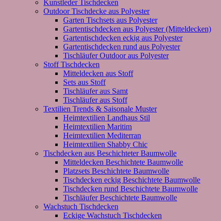
Kunstleder Tischdecken
Outdoor Tischdecke aus Polyester
Garten Tischsets aus Polyester
Gartentischdecken aus Polyester (Mitteldecken)
Gartentischdecken eckig aus Polyester
Gartentischdecken rund aus Polyester
Tischläufer Outdoor aus Polyester
Stoff Tischdecken
Mitteldecken aus Stoff
Sets aus Stoff
Tischläufer aus Samt
Tischläufer aus Stoff
Textilien Trends & Saisonale Muster
Heimtextilien Landhaus Stil
Heimtextilien Maritim
Heimtextilien Mediterran
Heimtextilien Shabby Chic
Tischdecken aus Beschichteter Baumwolle
Mitteldecken Beschichtete Baumwolle
Platzsets Beschichtete Baumwolle
Tischdecken eckig Beschichtete Baumwolle
Tischdecken rund Beschichtete Baumwolle
Tischläufer Beschichtete Baumwolle
Wachstuch Tischdecken
Eckige Wachstuch Tischdecken