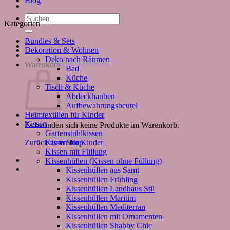
Blog
Suchen
Kategorien
nach:
Bundles & Sets
Dekoration & Wohnen
Deko nach Räumen
Warenkorb
Bad
Küche
Tisch & Küche
Abdeckhauben
Aufbewahrungsbeutel
Heimtextilien für Kinder
Kissen
Es befinden sich keine Produkte im Warenkorb.
Gartenstuhlkissen
Kissen für Kinder
Zurück zum Shop
Kissen mit Füllung
Kissenhüllen (Kissen ohne Füllung)
Kissenhüllen aus Samt
Kissenhüllen Frühling
Kissenhüllen Landhaus Stil
Kissenhüllen Maritim
Kissenhüllen Mediterran
Kissenhüllen mit Ornamenten
Kissenhüllen Shabby Chic