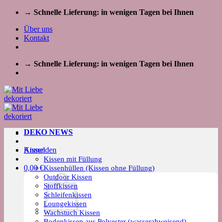
Zum
→ Schnelle Lieferung: in wenigen Tagen bei Ihnen
Inhalt
Über uns
springen
Kontakt
→ Schnelle Lieferung: in wenigen Tagen bei Ihnen
DEKO NEWS
Kissen
Anmelden
Kissen mit Füllung
0,00
€
Kissenhüllen (Kissen ohne Füllung)
Outdoor Kissen
Stoffkissen
Schleifenkissen
Loungekissen
Wachstuch Kissen
Bodenkissen aus Polyester (wasserabweisend)