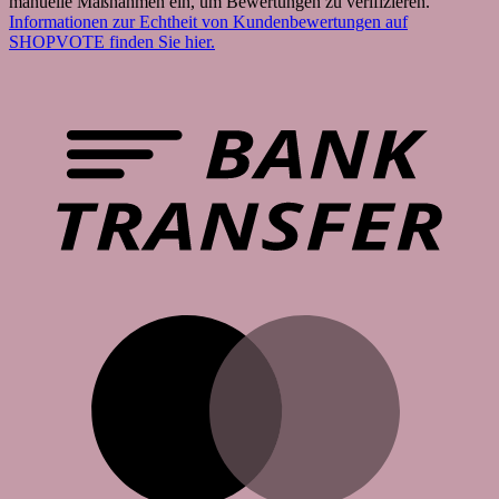
manuelle Maßnahmen ein, um Bewertungen zu verifizieren.
Informationen zur Echtheit von Kundenbewertungen auf
SHOPVOTE finden Sie hier.
B
T
M