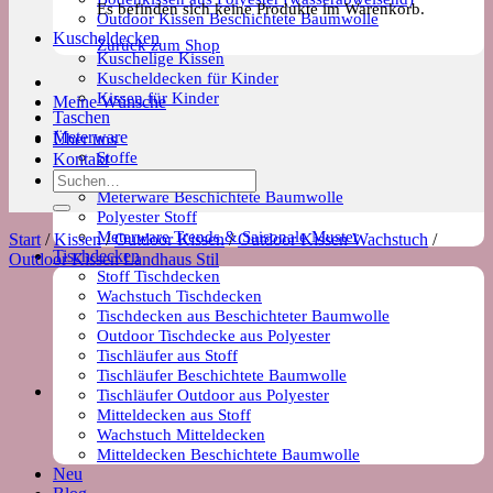
Es befinden sich keine Produkte im Warenkorb.
Outdoor Kissen Beschichtete Baumwolle
Kuscheldecken
Zurück zum Shop
Kuschelige Kissen
Kuscheldecken für Kinder
Kissen für Kinder
Meine Wünsche
Taschen
Meterware
Über uns
Stoffe
Kontakt
Wachstuch Stoff
Suchen
Meterware Beschichtete Baumwolle
nach:
Polyester Stoff
Meterware Trends & Saisonale Muster
Start
/
Kissen
/
Outdoor Kissen
/
Outdoor Kissen Wachstuch
/
Tischdecken
Outdoor Kissen Landhaus Stil
Stoff Tischdecken
Wachstuch Tischdecken
Tischdecken aus Beschichteter Baumwolle
Outdoor Tischdecke aus Polyester
Tischläufer aus Stoff
Tischläufer Beschichtete Baumwolle
Tischläufer Outdoor aus Polyester
Mitteldecken aus Stoff
Wachstuch Mitteldecken
Mitteldecken Beschichtete Baumwolle
Neu