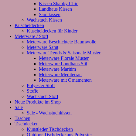
Kissen Shabby Chic
Landhaus Kissen
Samtkissen
Wachstuch Kissen
Kuscheldecken
Kuscheldecken für Kinder
Meterware / Stoff
Meterware Beschichtete Baumwolle
Meterware Samt
Meterware Trends & Saisonale Muster
Meterware Florale Muster
Meterware Landhaus Stil
Meterware Maritim
Meterware Mediterran
Meterware mit Ornamenten
Polyester Stoff
Stoffe
Wachstuch Stoff
Neue Produkte im Shop
Sale
Sale - Wachstuchkissen
Taschen
Tischdecken
Kunstleder Tischdecken
Outdoor Tischdecke aus Polyester