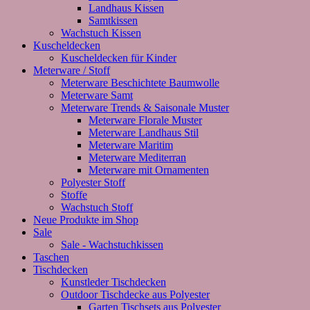
Landhaus Kissen
Samtkissen
Wachstuch Kissen
Kuscheldecken
Kuscheldecken für Kinder
Meterware / Stoff
Meterware Beschichtete Baumwolle
Meterware Samt
Meterware Trends & Saisonale Muster
Meterware Florale Muster
Meterware Landhaus Stil
Meterware Maritim
Meterware Mediterran
Meterware mit Ornamenten
Polyester Stoff
Stoffe
Wachstuch Stoff
Neue Produkte im Shop
Sale
Sale - Wachstuchkissen
Taschen
Tischdecken
Kunstleder Tischdecken
Outdoor Tischdecke aus Polyester
Garten Tischsets aus Polyester