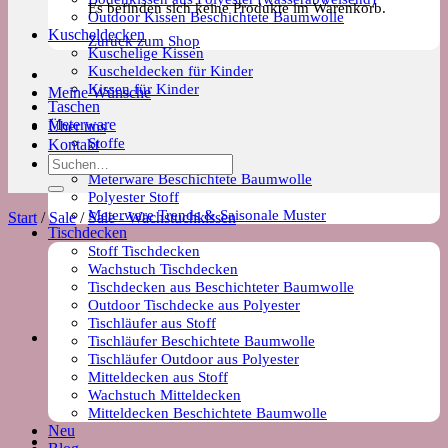
Es befinden sich keine Produkte im Warenkorb.
Outdoor Kissen Beschichtete Baumwolle
Kuscheldecken
Zurück zum Shop
Kuschelige Kissen
Kuscheldecken für Kinder
Kissen für Kinder
Meine Wünsche
Taschen
Meterware
Über uns
Stoffe
Kontakt
Wachstuch Stoff
Suchen
Meterware Beschichtete Baumwolle
nach:
Polyester Stoff
Meterware Trends & Saisonale Muster
Start
/
Sale
/
Sale - Wachstuchkissen
Tischdecken
Stoff Tischdecken
Wachstuch Tischdecken
Tischdecken aus Beschichteter Baumwolle
Outdoor Tischdecke aus Polyester
Tischläufer aus Stoff
Tischläufer Beschichtete Baumwolle
Tischläufer Outdoor aus Polyester
Mitteldecken aus Stoff
Wachstuch Mitteldecken
Mitteldecken Beschichtete Baumwolle
Neu