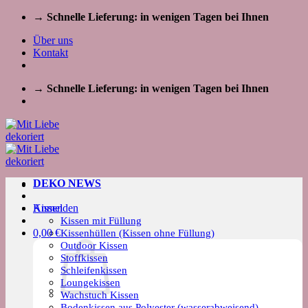
Zum
→ Schnelle Lieferung: in wenigen Tagen bei Ihnen
Inhalt
Über uns
springen
Kontakt
→ Schnelle Lieferung: in wenigen Tagen bei Ihnen
DEKO NEWS
Kissen
Anmelden
Kissen mit Füllung
0,00
€
Kissenhüllen (Kissen ohne Füllung)
Outdoor Kissen
Stoffkissen
Schleifenkissen
Loungekissen
Wachstuch Kissen
Bodenkissen aus Polyester (wasserabweisend)