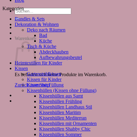
Blog
Kategorien
Suchen
nach:
Bundles & Sets
Dekoration & Wohnen
Deko nach Räumen
Bad
Warenkorb
Küche
Tisch & Küche
Abdeckhauben
Aufbewahrungsbeutel
Heimtextilien für Kinder
Kissen
Gartenstuhlkissen
Es befinden sich keine Produkte im Warenkorb.
Kissen für Kinder
Kissen mit Füllung
Zurück zum Shop
Kissenhüllen (Kissen ohne Füllung)
Kissenhüllen aus Samt
Kissenhüllen Frühling
Kissenhüllen Landhaus Stil
Kissenhüllen Maritim
Kissenhüllen Mediterran
Kissenhüllen mit Ornamenten
Kissenhüllen Shabby Chic
Kissenhüllen Sommer