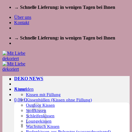
Zum
→ Schnelle Lieferung: in wenigen Tagen bei Ihnen
Inhalt
Über uns
springen
Kontakt
→ Schnelle Lieferung: in wenigen Tagen bei Ihnen
DEKO NEWS
Kissen
Anmelden
Kissen mit Füllung
0,00
€
Kissenhüllen (Kissen ohne Füllung)
Outdoor Kissen
Stoffkissen
Schleifenkissen
Loungekissen
Wachstuch Kissen
Bodenkissen aus Polyester (wasserabweisend)