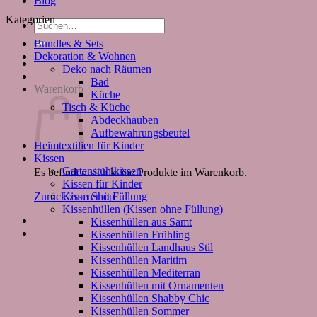
Blog
Kategorien
Suchen
nach:
Bundles & Sets
Dekoration & Wohnen
Deko nach Räumen
Bad
Warenkorb
Küche
Tisch & Küche
Abdeckhauben
Aufbewahrungsbeutel
Heimtextilien für Kinder
Kissen
Gartenstuhlkissen
Es befinden sich keine Produkte im Warenkorb.
Kissen für Kinder
Kissen mit Füllung
Zurück zum Shop
Kissenhüllen (Kissen ohne Füllung)
Kissenhüllen aus Samt
Kissenhüllen Frühling
Kissenhüllen Landhaus Stil
Kissenhüllen Maritim
Kissenhüllen Mediterran
Kissenhüllen mit Ornamenten
Kissenhüllen Shabby Chic
Kissenhüllen Sommer