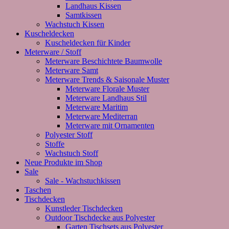
Landhaus Kissen
Samtkissen
Wachstuch Kissen
Kuscheldecken
Kuscheldecken für Kinder
Meterware / Stoff
Meterware Beschichtete Baumwolle
Meterware Samt
Meterware Trends & Saisonale Muster
Meterware Florale Muster
Meterware Landhaus Stil
Meterware Maritim
Meterware Mediterran
Meterware mit Ornamenten
Polyester Stoff
Stoffe
Wachstuch Stoff
Neue Produkte im Shop
Sale
Sale - Wachstuchkissen
Taschen
Tischdecken
Kunstleder Tischdecken
Outdoor Tischdecke aus Polyester
Garten Tischsets aus Polyester