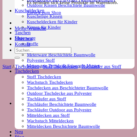
Es befinden sich keine Produkte im Warenkorb.
Outdoor Kissen Beschichtete Baumwolle
Kuscheldecken
Zurück zum Shop
Kuschelige Kissen
Kuscheldecken für Kinder
Kissen für Kinder
Meine Wünsche
Taschen
Meterware
Über uns
Stoffe
Kontakt
Wachstuch Stoff
Suchen
Meterware Beschichtete Baumwolle
nach:
Polyester Stoff
Meterware Trends & Saisonale Muster
Start
/
Tischdecken
/
Stoff Tischdecken
/
Tischläufer aus Stoff
Tischdecken
Stoff Tischdecken
Wachstuch Tischdecken
Tischdecken aus Beschichteter Baumwolle
Outdoor Tischdecke aus Polyester
Tischläufer aus Stoff
Tischläufer Beschichtete Baumwolle
Tischläufer Outdoor aus Polyester
Mitteldecken aus Stoff
Wachstuch Mitteldecken
Mitteldecken Beschichtete Baumwolle
Neu