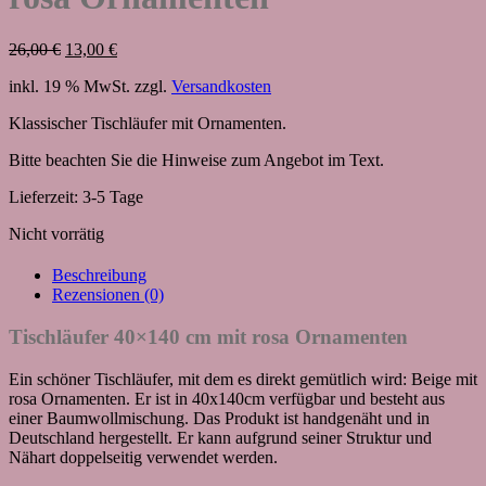
Ursprünglicher
Aktueller
26,00
€
13,00
€
Preis
Preis
inkl. 19 % MwSt.
zzgl.
Versandkosten
war:
ist:
26,00 €
13,00 €.
Klassischer Tischläufer mit Ornamenten.
Bitte beachten Sie die Hinweise zum Angebot im Text.
Lieferzeit:
3-5 Tage
Nicht vorrätig
Beschreibung
Rezensionen (0)
Tischläufer 40×140 cm mit rosa Ornamenten
Ein schöner Tischläufer, mit dem es direkt gemütlich wird: Beige mit
rosa Ornamenten. Er ist in 40x140cm verfügbar und besteht aus
einer Baumwollmischung. Das Produkt ist handgenäht und in
Deutschland hergestellt. Er kann aufgrund seiner Struktur und
Nähart doppelseitig verwendet werden.