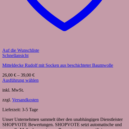
Auf die Wunschliste
Schnellansicht
Mitteldecke Rudolf mit Socken aus beschichteter Baumwolle
26,00
€
–
39,00
€
Ausführung wählen
Dieses
inkl. MwSt.
Produkt
weist
zzgl.
Versandkosten
mehrere
Varianten
Lieferzeit:
3-5 Tage
auf.
Die
Unser Unternehmen sammelt über den unabhängigen Dienstleister
Optionen
SHOPVOTE Bewertungen. SHOPVOTE setzt automatische und
können