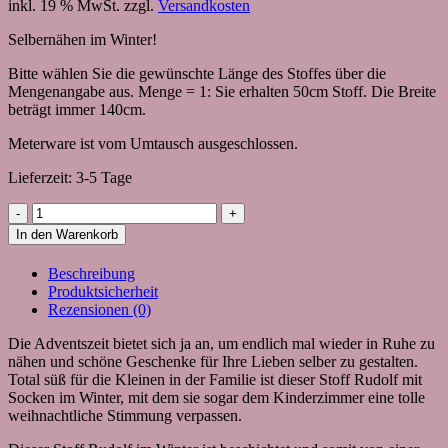
inkl. 19 % MwSt.
zzgl.
Versandkosten
Selbernähen im Winter!
Bitte wählen Sie die gewünschte Länge des Stoffes über die
Mengenangabe aus. Menge = 1: Sie erhalten 50cm Stoff. Die Breite
beträgt immer 140cm.
Meterware ist vom Umtausch ausgeschlossen.
Lieferzeit:
3-5 Tage
Stoff
mit
In den Warenkorb
Rudolf
für
Beschreibung
den
Produktsicherheit
Winter
Rezensionen (0)
(beschichtet)
Menge
Die Adventszeit bietet sich ja an, um endlich mal wieder in Ruhe zu
nähen und schöne Geschenke für Ihre Lieben selber zu gestalten.
Total süß für die Kleinen in der Familie ist dieser Stoff Rudolf mit
Socken im Winter, mit dem sie sogar dem Kinderzimmer eine tolle
weihnachtliche Stimmung verpassen.