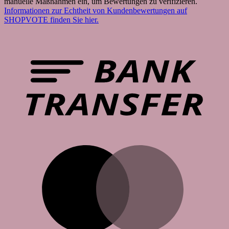
manuelle Maßnahmen ein, um Bewertungen zu verifizieren.
auf
Informationen zur Echtheit von Kundenbewertungen auf
der
SHOPVOTE finden Sie hier.
Produktseite
gewählt
B
werden
T
M