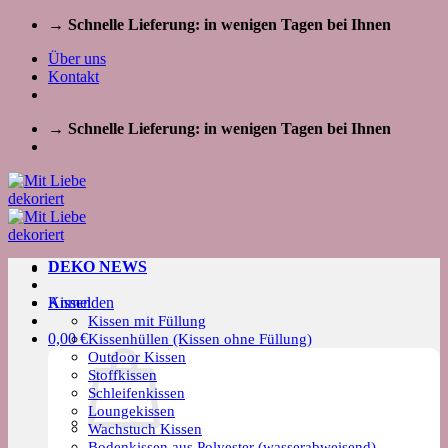
Zum
→ Schnelle Lieferung: in wenigen Tagen bei Ihnen
Inhalt
Über uns
springen
Kontakt
→ Schnelle Lieferung: in wenigen Tagen bei Ihnen
DEKO NEWS
Kissen
Anmelden
Kissen mit Füllung
0,00
€
Kissenhüllen (Kissen ohne Füllung)
Outdoor Kissen
Stoffkissen
Schleifenkissen
Loungekissen
Wachstuch Kissen
Bodenkissen aus Polyester (wasserabweisend)