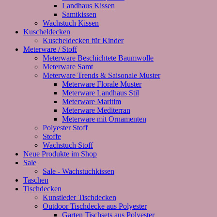
Landhaus Kissen
Samtkissen
Wachstuch Kissen
Kuscheldecken
Kuscheldecken für Kinder
Meterware / Stoff
Meterware Beschichtete Baumwolle
Meterware Samt
Meterware Trends & Saisonale Muster
Meterware Florale Muster
Meterware Landhaus Stil
Meterware Maritim
Meterware Mediterran
Meterware mit Ornamenten
Polyester Stoff
Stoffe
Wachstuch Stoff
Neue Produkte im Shop
Sale
Sale - Wachstuchkissen
Taschen
Tischdecken
Kunstleder Tischdecken
Outdoor Tischdecke aus Polyester
Garten Tischsets aus Polyester