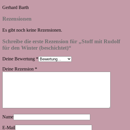
Gerhard Barth
Rezensionen
Es gibt noch keine Rezensionen.
Schreibe die erste Rezension für „Stoff mit Rudolf
für den Winter (beschichtet)“
Deine Bewertung
*
Deine Rezension
*
Name
E-Mail