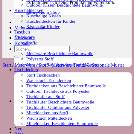
Es befinden sich keine Produkte im Warenkorb.
Outdoor Kissen Beschichtete Baumwolle
Kuscheldecken
Zurück zum Shop
Kuschelige Kissen
Kuscheldecken für Kinder
Kissen für Kinder
Meine Wünsche
Taschen
Meterware
Über uns
Stoffe
Kontakt
Wachstuch Stoff
Suchen
Meterware Beschichtete Baumwolle
nach:
Polyester Stoff
Meterware Trends & Saisonale Muster
Start
/
Meterware / Stoff
/
Meterware Trends & Saisonale Muster
Tischdecken
Stoff Tischdecken
Wachstuch Tischdecken
Tischdecken aus Beschichteter Baumwolle
Outdoor Tischdecke aus Polyester
Tischläufer aus Stoff
Tischläufer Beschichtete Baumwolle
Tischläufer Outdoor aus Polyester
Mitteldecken aus Stoff
Wachstuch Mitteldecken
Mitteldecken Beschichtete Baumwolle
Neu