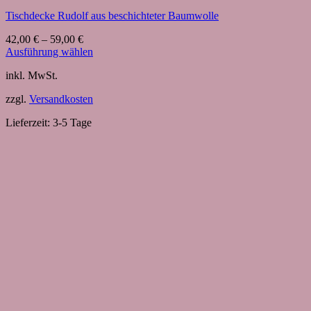
Tischdecke Rudolf aus beschichteter Baumwolle
42,00
€
–
59,00
€
Ausführung wählen
Dieses
inkl. MwSt.
Produkt
weist
zzgl.
Versandkosten
mehrere
Varianten
Lieferzeit:
3-5 Tage
auf.
Die
Optionen
können
auf
der
Produktseite
gewählt
werden