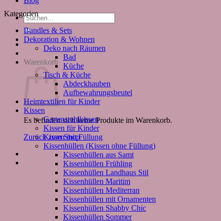
Blog
Kategorien
Suchen
nach:
Bundles & Sets
Dekoration & Wohnen
Deko nach Räumen
Bad
Warenkorb
Küche
Tisch & Küche
Abdeckhauben
Aufbewahrungsbeutel
Heimtextilien für Kinder
Kissen
Gartenstuhlkissen
Es befinden sich keine Produkte im Warenkorb.
Kissen für Kinder
Kissen mit Füllung
Zurück zum Shop
Kissenhüllen (Kissen ohne Füllung)
Kissenhüllen aus Samt
Kissenhüllen Frühling
Kissenhüllen Landhaus Stil
Kissenhüllen Maritim
Kissenhüllen Mediterran
Kissenhüllen mit Ornamenten
Kissenhüllen Shabby Chic
Kissenhüllen Sommer