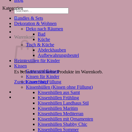
Blog
Kategorien
Suchen
nach:
Bundles & Sets
Dekoration & Wohnen
Deko nach Räumen
Bad
Warenkorb
Küche
Tisch & Küche
Abdeckhauben
Aufbewahrungsbeutel
Heimtextilien für Kinder
Kissen
Gartenstuhlkissen
Es befinden sich keine Produkte im Warenkorb.
Kissen für Kinder
Kissen mit Füllung
Zurück zum Shop
Kissenhüllen (Kissen ohne Füllung)
Kissenhüllen aus Samt
Kissenhüllen Frühling
Kissenhüllen Landhaus Stil
Kissenhüllen Maritim
Kissenhüllen Mediterran
Kissenhüllen mit Ornamenten
Kissenhüllen Shabby Chic
Kissenhüllen Sommer