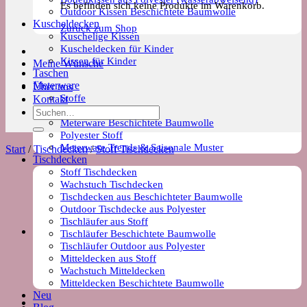
Es befinden sich keine Produkte im Warenkorb.
Outdoor Kissen Beschichtete Baumwolle
Kuscheldecken
Zurück zum Shop
Kuschelige Kissen
Kuscheldecken für Kinder
Kissen für Kinder
Meine Wünsche
Taschen
Meterware
Über uns
Stoffe
Kontakt
Wachstuch Stoff
Suchen
Meterware Beschichtete Baumwolle
nach:
Polyester Stoff
Meterware Trends & Saisonale Muster
Start
/
Tischdecken
/
Stoff Tischdecken
Tischdecken
Stoff Tischdecken
Wachstuch Tischdecken
Tischdecken aus Beschichteter Baumwolle
Outdoor Tischdecke aus Polyester
Tischläufer aus Stoff
Tischläufer Beschichtete Baumwolle
Tischläufer Outdoor aus Polyester
Mitteldecken aus Stoff
Wachstuch Mitteldecken
Mitteldecken Beschichtete Baumwolle
Neu