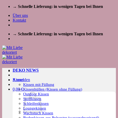
Zum
→ Schnelle Lieferung: in wenigen Tagen bei Ihnen
Inhalt
Über uns
springen
Kontakt
→ Schnelle Lieferung: in wenigen Tagen bei Ihnen
DEKO NEWS
Kissen
Anmelden
Kissen mit Füllung
0,00
€
Kissenhüllen (Kissen ohne Füllung)
Outdoor Kissen
Stoffkissen
Schleifenkissen
Loungekissen
Wachstuch Kissen
Bodenkissen aus Polyester (wasserabweisend)