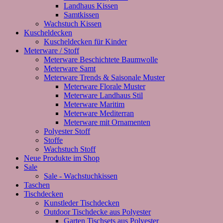
Landhaus Kissen
Samtkissen
Wachstuch Kissen
Kuscheldecken
Kuscheldecken für Kinder
Meterware / Stoff
Meterware Beschichtete Baumwolle
Meterware Samt
Meterware Trends & Saisonale Muster
Meterware Florale Muster
Meterware Landhaus Stil
Meterware Maritim
Meterware Mediterran
Meterware mit Ornamenten
Polyester Stoff
Stoffe
Wachstuch Stoff
Neue Produkte im Shop
Sale
Sale - Wachstuchkissen
Taschen
Tischdecken
Kunstleder Tischdecken
Outdoor Tischdecke aus Polyester
Garten Tischsets aus Polyester