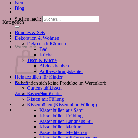
Neu
Blog
Suchen nach:
Kategorien
Bundles & Sets
Dekoration & Wohnen
Deko nach Räumen
Warenkorb
Bad
Küche
Tisch & Küche
Abdeckhauben
Aufbewahrungsbeutel
Heimtextilien für Kinder
Kissen
Es befinden sich keine Produkte im Warenkorb.
Gartenstuhlkissen
Kissen für Kinder
Zurück zum Shop
Kissen mit Füllung
Kissenhüllen (Kissen ohne Füllung)
Kissenhüllen aus Samt
Kissenhüllen Frühling
Kissenhüllen Landhaus Stil
Kissenhüllen Maritim
Kissenhüllen Mediterran
Kissenhüllen mit Ornamenten