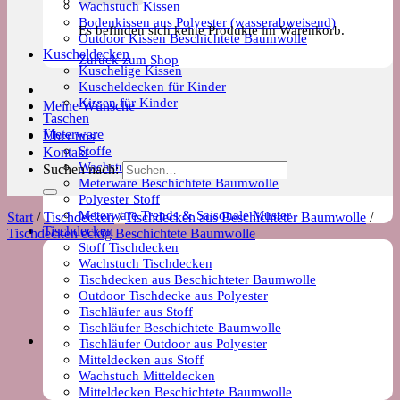
Wachstuch Kissen
Bodenkissen aus Polyester (wasserabweisend)
Es befinden sich keine Produkte im Warenkorb.
Outdoor Kissen Beschichtete Baumwolle
Kuscheldecken
Zurück zum Shop
Kuschelige Kissen
Kuscheldecken für Kinder
Kissen für Kinder
Meine Wünsche
Taschen
Meterware
Über uns
Stoffe
Kontakt
Wachstuch Stoff
Suchen nach:
Meterware Beschichtete Baumwolle
Polyester Stoff
Meterware Trends & Saisonale Muster
Start
/
Tischdecken
/
Tischdecken aus Beschichteter Baumwolle
/
Tischdecken
Tischdecken eckig Beschichtete Baumwolle
Stoff Tischdecken
Wachstuch Tischdecken
Tischdecken aus Beschichteter Baumwolle
Outdoor Tischdecke aus Polyester
Tischläufer aus Stoff
Tischläufer Beschichtete Baumwolle
Tischläufer Outdoor aus Polyester
Mitteldecken aus Stoff
Wachstuch Mitteldecken
Mitteldecken Beschichtete Baumwolle