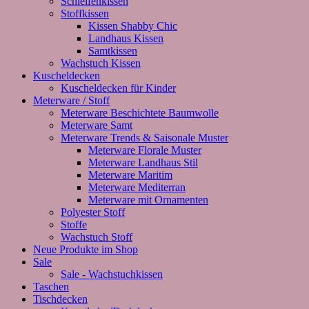
Schleifenkissen
Stoffkissen
Kissen Shabby Chic
Landhaus Kissen
Samtkissen
Wachstuch Kissen
Kuscheldecken
Kuscheldecken für Kinder
Meterware / Stoff
Meterware Beschichtete Baumwolle
Meterware Samt
Meterware Trends & Saisonale Muster
Meterware Florale Muster
Meterware Landhaus Stil
Meterware Maritim
Meterware Mediterran
Meterware mit Ornamenten
Polyester Stoff
Stoffe
Wachstuch Stoff
Neue Produkte im Shop
Sale
Sale - Wachstuchkissen
Taschen
Tischdecken