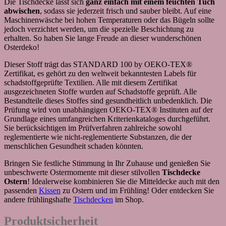
Die Tischdecke lässt sich
ganz einfach mit einem feuchten Tuch
abwischen
, sodass sie jederzeit frisch und sauber bleibt. Auf eine
Maschinenwäsche bei hohen Temperaturen oder das Bügeln sollte
jedoch verzichtet werden, um die spezielle Beschichtung zu
erhalten. So haben Sie lange Freude an dieser wunderschönen
Osterdeko!
Dieser Stoff trägt das STANDARD 100 by OEKO-TEX®
Zertifikat, es gehört zu den weltweit bekanntesten Labels für
schadstoffgeprüfte Textilien. Alle mit diesem Zertifikat
ausgezeichneten Stoffe wurden auf Schadstoffe geprüft. Alle
Bestandteile dieses Stoffes sind gesundheitlich unbedenklich. Die
Prüfung wird von unabhängigen OEKO-TEX® Instituten auf der
Grundlage eines umfangreichen Kriterienkataloges durchgeführt.
Sie berücksichtigen im Prüfverfahren zahlreiche sowohl
reglementierte wie nicht-reglementierte Substanzen, die der
menschlichen Gesundheit schaden könnten.
Bringen Sie festliche Stimmung in Ihr Zuhause und genießen Sie
unbeschwerte Ostermomente mit dieser stilvollen
Tischdecke
Ostern
! Idealerweise kombinieren Sie die Mitteldecke auch mit den
passenden
Kissen
zu Ostern und im Frühling! Oder entdecken Sie
andere frühlingshafte
Tischdecken
im Shop.
Produktsicherheit