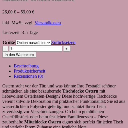
26,00
€
–
59,00
€
inkl. MwSt.
zzgl.
Versandkosten
Lieferzeit:
3-5 Tage
Größe
Zurücksetzen
Tischdecke
zu
In den Warenkorb
Ostern
mit
Beschreibung
süßem
Produktsicherheit
Osterhasen
Rezensionen (0)
Menge
Ostern steht vor der Tür, und was könnte Ihre Festtafel schöner
schmücken als eine bezaubernde
Tischdecke Ostern
mit
liebevollem Osterhasen-Design? Diese hochwertige Tischdecke
vereint stilvolle Dekoration mit praktischer Funktionalität: Sie ist aus
wasserdichtem Polyester gefertigt und schützt Ihren Tisch
zuverlässig vor Verschmutzungen. Ob beim gemütlichen
Osterfrühstück oder beim festlichen Familienessen – Diese
zauberhafte
Mitteldecke Ostern
eignet sich perfekt für jeden Tisch
und verleiht Ihrem Zuhause eine festliche Note.