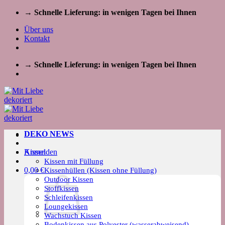
Zum
→ Schnelle Lieferung: in wenigen Tagen bei Ihnen
Inhalt
Über uns
springen
Kontakt
→ Schnelle Lieferung: in wenigen Tagen bei Ihnen
DEKO NEWS
Kissen
Anmelden
Kissen mit Füllung
0,00
€
Kissenhüllen (Kissen ohne Füllung)
Outdoor Kissen
Stoffkissen
Schleifenkissen
Loungekissen
Wachstuch Kissen
Bodenkissen aus Polyester (wasserabweisend)