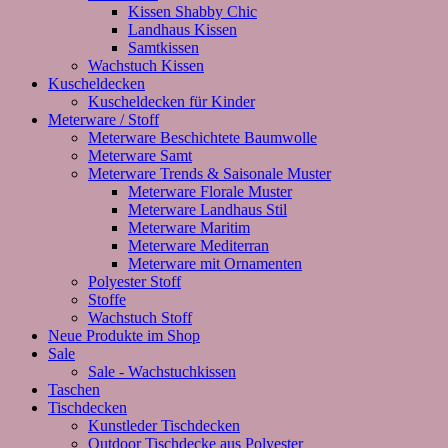
Kissen Shabby Chic
Landhaus Kissen
Samtkissen
Wachstuch Kissen
Kuscheldecken
Kuscheldecken für Kinder
Meterware / Stoff
Meterware Beschichtete Baumwolle
Meterware Samt
Meterware Trends & Saisonale Muster
Meterware Florale Muster
Meterware Landhaus Stil
Meterware Maritim
Meterware Mediterran
Meterware mit Ornamenten
Polyester Stoff
Stoffe
Wachstuch Stoff
Neue Produkte im Shop
Sale
Sale - Wachstuchkissen
Taschen
Tischdecken
Kunstleder Tischdecken
Outdoor Tischdecke aus Polyester