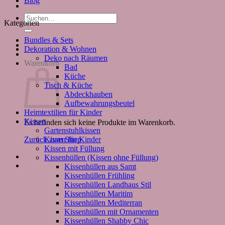
Blog
Suchen
Kategorien
nach:
Bundles & Sets
Dekoration & Wohnen
Deko nach Räumen
Warenkorb
Bad
Küche
Tisch & Küche
Abdeckhauben
Aufbewahrungsbeutel
Heimtextilien für Kinder
Kissen
Es befinden sich keine Produkte im Warenkorb.
Gartenstuhlkissen
Kissen für Kinder
Zurück zum Shop
Kissen mit Füllung
Kissenhüllen (Kissen ohne Füllung)
Kissenhüllen aus Samt
Kissenhüllen Frühling
Kissenhüllen Landhaus Stil
Kissenhüllen Maritim
Kissenhüllen Mediterran
Kissenhüllen mit Ornamenten
Kissenhüllen Shabby Chic