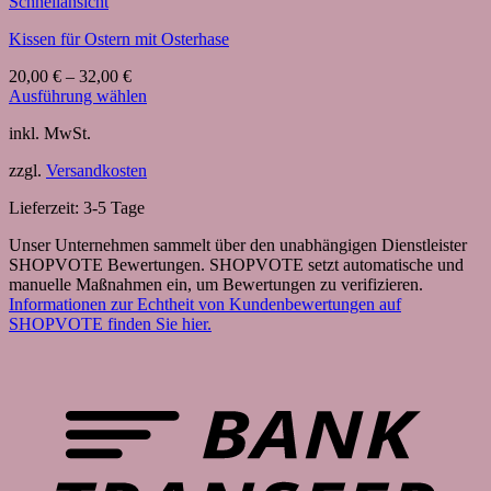
Schnellansicht
Kissen für Ostern mit Osterhase
20,00
€
–
32,00
€
Ausführung wählen
Dieses
inkl. MwSt.
Produkt
weist
zzgl.
Versandkosten
mehrere
Varianten
Lieferzeit:
3-5 Tage
auf.
Die
Unser Unternehmen sammelt über den unabhängigen Dienstleister
Optionen
SHOPVOTE Bewertungen. SHOPVOTE setzt automatische und
können
manuelle Maßnahmen ein, um Bewertungen zu verifizieren.
auf
Informationen zur Echtheit von Kundenbewertungen auf
der
SHOPVOTE finden Sie hier.
Produktseite
gewählt
B
werden
T