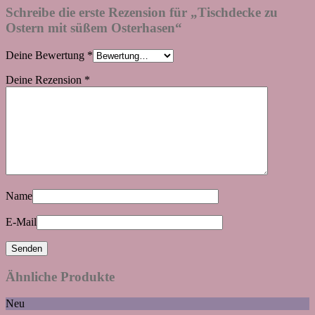
Schreibe die erste Rezension für „Tischdecke zu
Ostern mit süßem Osterhasen“
Deine Bewertung
*
Deine Rezension
*
Name
E-Mail
Ähnliche Produkte
Neu