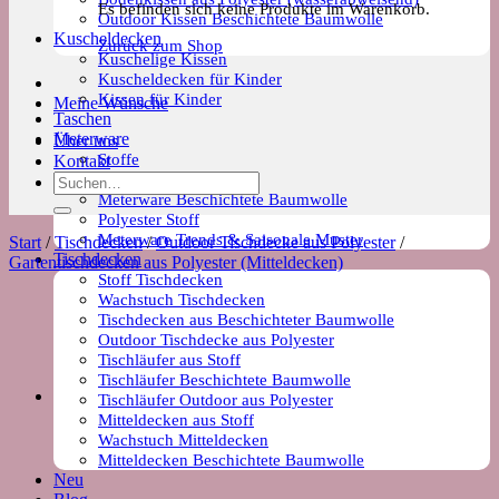
Es befinden sich keine Produkte im Warenkorb.
Outdoor Kissen Beschichtete Baumwolle
Kuscheldecken
Zurück zum Shop
Kuschelige Kissen
Kuscheldecken für Kinder
Kissen für Kinder
Meine Wünsche
Taschen
Meterware
Über uns
Stoffe
Kontakt
Wachstuch Stoff
Suchen
Meterware Beschichtete Baumwolle
nach:
Polyester Stoff
Meterware Trends & Saisonale Muster
Start
/
Tischdecken
/
Outdoor Tischdecke aus Polyester
/
Tischdecken
Gartentischdecken aus Polyester (Mitteldecken)
Stoff Tischdecken
Wachstuch Tischdecken
Tischdecken aus Beschichteter Baumwolle
Outdoor Tischdecke aus Polyester
Tischläufer aus Stoff
Tischläufer Beschichtete Baumwolle
Tischläufer Outdoor aus Polyester
Mitteldecken aus Stoff
Wachstuch Mitteldecken
Mitteldecken Beschichtete Baumwolle
Neu