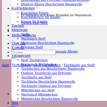
Outdoor Kissen Beschichtete Baumwolle
Kuscheldecken
Kuschelige Kissen
Es befinden sich keine Produkte im Warenkorb.
Kuscheldecken für Kinder
Kissen für Kinder
Zurück zum Shop
Taschen
Meterware
Stoffe
Meine Wünsche
Wachstuch Stoff
Meterware Beschichtete Baumwolle
Über uns
Polyester Stoff
Kontakt
Meterware Trends & Saisonale Muster
Suchen
Tischdecken
nach:
Stoff Tischdecken
Wachstuch Tischdecken
Start
/
Tischdecken
/
Stoff Tischdecken
/
Tischläufer aus Stoff
Tischdecken aus Beschichteter Baumwolle
Outdoor Tischdecke aus Polyester
Tischläufer aus Stoff
Tischläufer Beschichtete Baumwolle
Tischläufer Outdoor aus Polyester
Mitteldecken aus Stoff
Wachstuch Mitteldecken
Mitteldecken Beschichtete Baumwolle
Neu