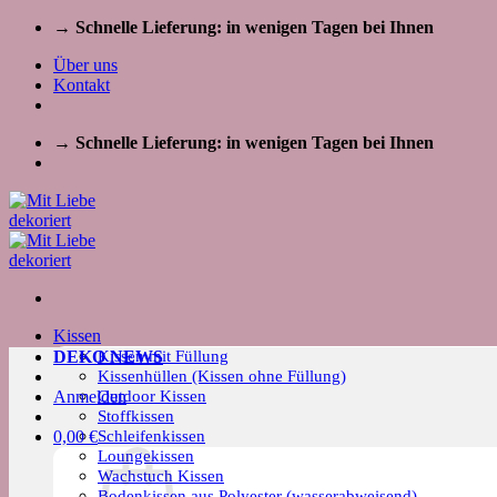
Zum
→ Schnelle Lieferung: in wenigen Tagen bei Ihnen
Inhalt
Über uns
springen
Kontakt
→ Schnelle Lieferung: in wenigen Tagen bei Ihnen
Kissen
Kissen mit Füllung
DEKO NEWS
Kissenhüllen (Kissen ohne Füllung)
Outdoor Kissen
Anmelden
Stoffkissen
Schleifenkissen
0,00
€
Loungekissen
Wachstuch Kissen
Bodenkissen aus Polyester (wasserabweisend)