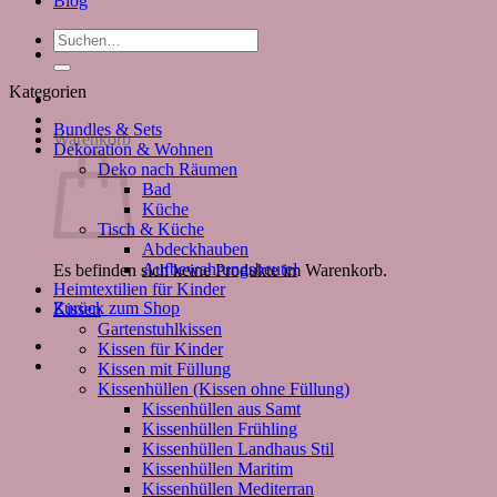
Blog
Suchen
nach:
Kategorien
Bundles & Sets
Warenkorb
Dekoration & Wohnen
Deko nach Räumen
Bad
Küche
Tisch & Küche
Abdeckhauben
Aufbewahrungsbeutel
Es befinden sich keine Produkte im Warenkorb.
Heimtextilien für Kinder
Zurück zum Shop
Kissen
Gartenstuhlkissen
Kissen für Kinder
Kissen mit Füllung
Kissenhüllen (Kissen ohne Füllung)
Kissenhüllen aus Samt
Kissenhüllen Frühling
Kissenhüllen Landhaus Stil
Kissenhüllen Maritim
Kissenhüllen Mediterran