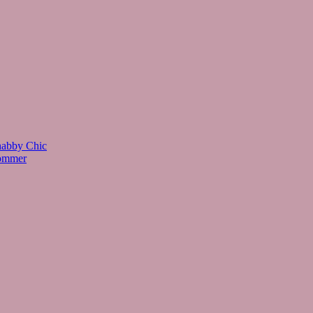
habby Chic
Sommer