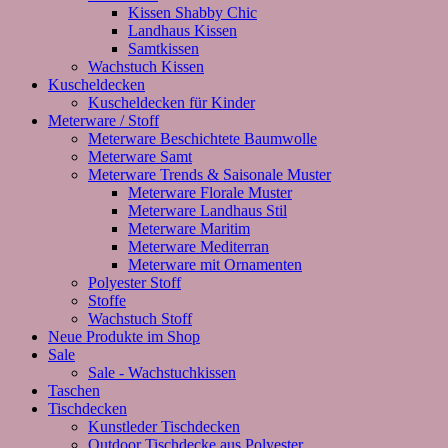
Kissen Shabby Chic
Landhaus Kissen
Samtkissen
Wachstuch Kissen
Kuscheldecken
Kuscheldecken für Kinder
Meterware / Stoff
Meterware Beschichtete Baumwolle
Meterware Samt
Meterware Trends & Saisonale Muster
Meterware Florale Muster
Meterware Landhaus Stil
Meterware Maritim
Meterware Mediterran
Meterware mit Ornamenten
Polyester Stoff
Stoffe
Wachstuch Stoff
Neue Produkte im Shop
Sale
Sale - Wachstuchkissen
Taschen
Tischdecken
Kunstleder Tischdecken
Outdoor Tischdecke aus Polyester