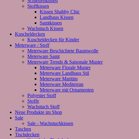
Schleifenkissen
Stoffkissen
Kissen Shabby Chic
Landhaus Kissen
Samtkissen
Wachstuch Kissen
Kuscheldecken
Kuscheldecken für Kinder
Meterware / Stoff
Meterware Beschichtete Baumwolle
Meterware Samt
Meterware Trends & Saisonale Muster
Meterware Florale Muster
Meterware Landhaus Stil
Meterware Maritim
Meterware Mediterran
Meterware mit Ornamenten
Polyester Stoff
Stoffe
Wachstuch Stoff
Neue Produkte im Shop
Sale
Sale - Wachstuchkissen
Taschen
Tischdecken