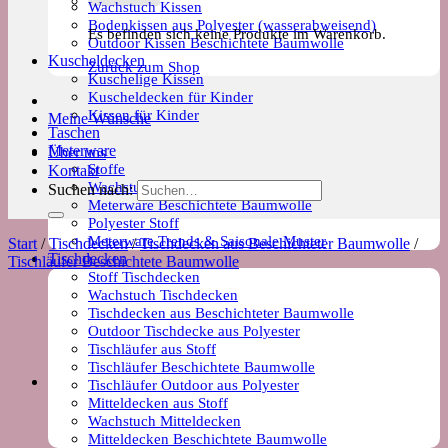
Wachstuch Kissen
Bodenkissen aus Polyester (wasserabweisend)
Es befinden sich keine Produkte im Warenkorb.
Outdoor Kissen Beschichtete Baumwolle
Kuscheldecken
Zurück zum Shop
Kuschelige Kissen
Kuscheldecken für Kinder
Kissen für Kinder
Meine Wünsche
Taschen
Meterware
Über uns
Stoffe
Kontakt
Wachstuch Stoff
Suchen nach:
Meterware Beschichtete Baumwolle
Polyester Stoff
Meterware Trends & Saisonale Muster
Start
/
Tischdecken
/
Tischdecken aus Beschichteter Baumwolle
/
Tischdecken
Tischläufer Beschichtete Baumwolle
Stoff Tischdecken
Wachstuch Tischdecken
Tischdecken aus Beschichteter Baumwolle
Outdoor Tischdecke aus Polyester
Tischläufer aus Stoff
Tischläufer Beschichtete Baumwolle
Tischläufer Outdoor aus Polyester
Mitteldecken aus Stoff
Wachstuch Mitteldecken
Mitteldecken Beschichtete Baumwolle