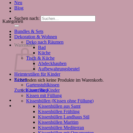
Neu
Blog
Suchen nach:
Kategorien
Bundles & Sets
Dekoration & Wohnen
Deko nach Räumen
Warenkorb
Bad
Küche
Tisch & Küche
Abdeckhauben
Aufbewahrungsbeutel
Heimtextilien für Kinder
Kissen
Es befinden sich keine Produkte im Warenkorb.
Gartenstuhlkissen
Kissen für Kinder
Zurück zum Shop
Kissen mit Füllung
Kissenhüllen (Kissen ohne Füllung)
Kissenhüllen aus Samt
Kissenhüllen Frühling
Kissenhüllen Landhaus Stil
Kissenhüllen Maritim
Kissenhüllen Mediterran
Kissenhüllen mit Ornamenten