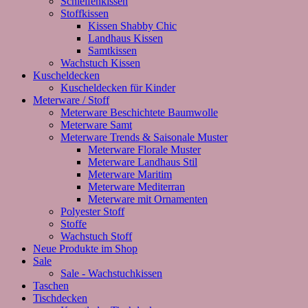
Schleifenkissen
Stoffkissen
Kissen Shabby Chic
Landhaus Kissen
Samtkissen
Wachstuch Kissen
Kuscheldecken
Kuscheldecken für Kinder
Meterware / Stoff
Meterware Beschichtete Baumwolle
Meterware Samt
Meterware Trends & Saisonale Muster
Meterware Florale Muster
Meterware Landhaus Stil
Meterware Maritim
Meterware Mediterran
Meterware mit Ornamenten
Polyester Stoff
Stoffe
Wachstuch Stoff
Neue Produkte im Shop
Sale
Sale - Wachstuchkissen
Taschen
Tischdecken