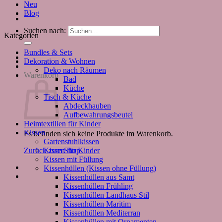
Neu
Blog
Suchen nach:
Kategorien
Bundles & Sets
Dekoration & Wohnen
Deko nach Räumen
Warenkorb
Bad
Küche
Tisch & Küche
Abdeckhauben
Aufbewahrungsbeutel
Heimtextilien für Kinder
Kissen
Es befinden sich keine Produkte im Warenkorb.
Gartenstuhlkissen
Kissen für Kinder
Zurück zum Shop
Kissen mit Füllung
Kissenhüllen (Kissen ohne Füllung)
Kissenhüllen aus Samt
Kissenhüllen Frühling
Kissenhüllen Landhaus Stil
Kissenhüllen Maritim
Kissenhüllen Mediterran
Kissenhüllen mit Ornamenten