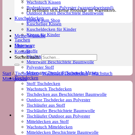
Wachstuch Kissen
Bodenkissen aus Polyester (wasserabweisend)
Es befinden sich keine Produkte im Warenkorb.
Outdoor Kissen Beschichtete Baumwolle
Kuscheldecken
Zurück zum Shop
Kuschelige Kissen
Kuscheldecken für Kinder
Kissen für Kinder
Meine Wünsche
Taschen
Meterware
Über uns
Stoffe
Kontakt
Wachstuch Stoff
Suchen nach:
Meterware Beschichtete Baumwolle
Polyester Stoff
Meterware Trends & Saisonale Muster
Start
/
Tischdecken
/
Wachstuch Tischdecken
/
Wachstuch
Tischdecken
Mitteldecken
Stoff Tischdecken
Wachstuch Tischdecken
Tischdecken aus Beschichteter Baumwolle
Outdoor Tischdecke aus Polyester
Tischläufer aus Stoff
Tischläufer Beschichtete Baumwolle
Tischläufer Outdoor aus Polyester
Mitteldecken aus Stoff
Wachstuch Mitteldecken
Mitteldecken Beschichtete Baumwolle