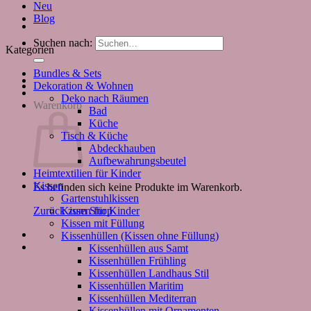
Neu
Blog
Suchen nach:
Kategorien
Bundles & Sets
Dekoration & Wohnen
Deko nach Räumen
Warenkorb
Bad
Küche
Tisch & Küche
Abdeckhauben
Aufbewahrungsbeutel
Heimtextilien für Kinder
Kissen
Es befinden sich keine Produkte im Warenkorb.
Gartenstuhlkissen
Kissen für Kinder
Zurück zum Shop
Kissen mit Füllung
Kissenhüllen (Kissen ohne Füllung)
Kissenhüllen aus Samt
Kissenhüllen Frühling
Kissenhüllen Landhaus Stil
Kissenhüllen Maritim
Kissenhüllen Mediterran
Kissenhüllen mit Ornamenten