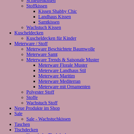
Schleifenkissen
Stoffkissen
Kissen Shabby Chic
Landhaus Kissen
Samtkissen
Wachstuch Kissen
Kuscheldecken
Kuscheldecken für Kinder
Meterware / Stoff
Meterware Beschichtete Baumwolle
Meterware Samt
Meterware Trends & Saisonale Muster
Meterware Florale Muster
Meterware Landhaus Stil
Meterware Maritim
Meterware Mediterran
Meterware mit Ornamenten
Polyester Stoff
Stoffe
Wachstuch Stoff
Neue Produkte im Shop
Sale
Sale - Wachstuchkissen
Taschen
Tischdecken