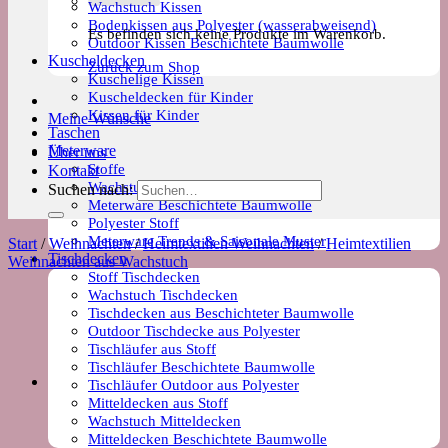
Wachstuch Kissen
Bodenkissen aus Polyester (wasserabweisend)
Es befinden sich keine Produkte im Warenkorb.
Outdoor Kissen Beschichtete Baumwolle
Kuscheldecken
Zurück zum Shop
Kuschelige Kissen
Kuscheldecken für Kinder
Kissen für Kinder
Meine Wünsche
Taschen
Meterware
Über uns
Stoffe
Kontakt
Wachstuch Stoff
Suchen nach:
Meterware Beschichtete Baumwolle
Polyester Stoff
Meterware Trends & Saisonale Muster
Start
/
Weihnachten
/
Heimtextilien Weihnachten
/
Heimtextilien
Tischdecken
Weihnachten aus Wachstuch
Stoff Tischdecken
Wachstuch Tischdecken
Tischdecken aus Beschichteter Baumwolle
Outdoor Tischdecke aus Polyester
Tischläufer aus Stoff
Tischläufer Beschichtete Baumwolle
Tischläufer Outdoor aus Polyester
Mitteldecken aus Stoff
Wachstuch Mitteldecken
Mitteldecken Beschichtete Baumwolle